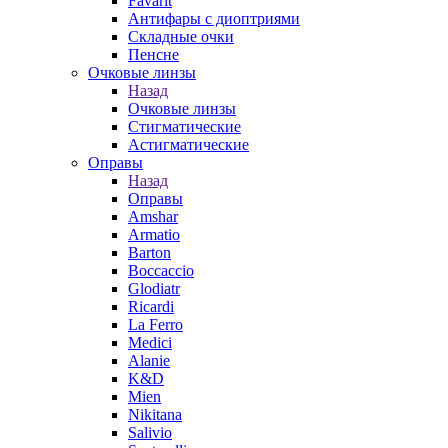
Favarit
Антифары с диоптриями
Складные очки
Пенсне
Очковые линзы
Назад
Очковые линзы
Стигматические
Астигматические
Оправы
Назад
Оправы
Amshar
Armatio
Barton
Boccaccio
Glodiatr
Ricardi
La Ferro
Medici
Alanie
K&D
Mien
Nikitana
Salivio