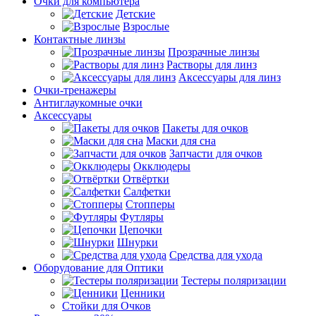
Очки для компьютера
Детские
Взрослые
Контактные линзы
Прозрачные линзы
Растворы для линз
Аксессуары для линз
Очки-тренажеры
Антиглаукомные очки
Аксессуары
Пакеты для очков
Маски для сна
Запчасти для очков
Окклюдеры
Отвёртки
Салфетки
Стопперы
Футляры
Цепочки
Шнурки
Средства для ухода
Оборудование для Оптики
Тестеры поляризации
Ценники
Стойки для Очков