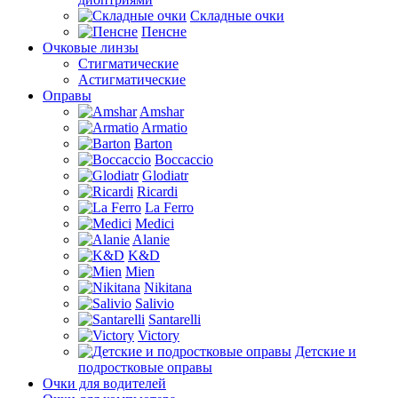
Складные очки
Пенсне
Очковые линзы
Стигматические
Астигматические
Оправы
Amshar
Armatio
Barton
Boccaccio
Glodiatr
Ricardi
La Ferro
Medici
Alanie
K&D
Mien
Nikitana
Salivio
Santarelli
Victory
Детские и
подростковые оправы
Очки для водителей