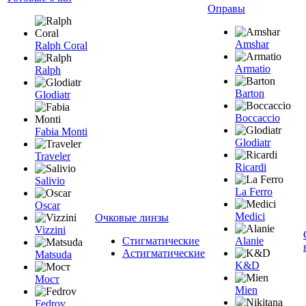
Оправы
Amshar
Ralph Coral
Armatio
Ralph
Barton
Glodiatr
Boccaccio
Fabia Monti
Glodiatr
Traveler
Ricardi
Salivio
La Ferro
Oscar
Medici
Очковые линзы
Vizzini
Стигматические
Alanie
Астигматические
Matsuda
K&D
Мост
Mien
Fedrov