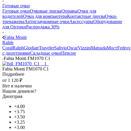
-
Готовые очки
Готовые очки
Очковые линзы
Оправы
Очки для
водителей
Очки для компьютера
Контактные линзы
Очки-
тренажеры
Антиглаукомные очки
Аксессуары
Оборудование
для Оптики
Распродажа 30%
-
Fabia Monti
Ralph
Coral
Ralph
Glodiatr
Traveler
Salivio
Oscar
Vizzini
Matsuda
Мост
Fedrov
с диоптриями
Складные очки
Пенсне
-
Fabia Monti FM1070 C1
Fabia Monti FM1070 C1
Подробнее
от
1 120 ₽
Нет в наличии
Нашли дешевле?
Диоптрия
+4.00
+3.75
+3.50
+3.25
+3.00