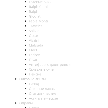
Готовые очки
Ralph Coral
Ralph
Glodiatr
Fabia Monti
Traveler
Salivio
Oscar
Vizzini
Matsuda
Мост
Fedrov
Favarit
Антифары с диоптриями
Складные очки
Пенсне
Очковые линзы
Назад
Очковые линзы
Стигматические
Астигматические
Оправы
Назад