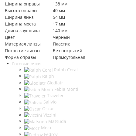
Ширина оправы
138 мм
Высота оправы
40 мм
Ширина линз
54 мм
Ширина моста
17 мм
Длина заушника
140 мм
Цвет
Черный
Материал линзы
Пластик
Покрытие линзы
Без покрытий
Форма оправы
Прямоугольная
Готовые очки
Ralph Coral
Ralph
Glodiatr
Fabia Monti
Traveler
Salivio
Oscar
Vizzini
Matsuda
Мост
Fedrov