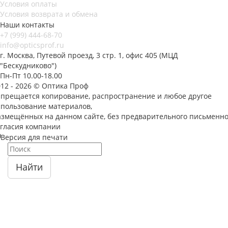
Условия оплаты
Условия возврата и обмена
Наши контакты
+7 (999) 444-68-70
info@opticsprof.ru
г. Москва, Путевой проезд, 3 стр. 1, офис 405 (МЦД
"Бескудниково")
Пн-Пт 10.00-18.00
012 - 2026 © Оптика Проф
апрещается копирование, распространение и любое другое
спользование материалов,
азмещённых на данном сайте, без предварительного письменно
огласия компании
Версия для печати
Найти