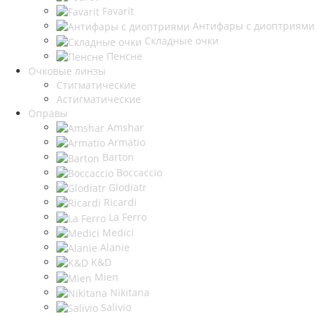
Favarit
Антифары с диоптриями
Складные очки
Пенсне
Очковые линзы
Стигматические
Астигматические
Оправы
Amshar
Armatio
Barton
Boccaccio
Glodiatr
Ricardi
La Ferro
Medici
Alanie
K&D
Mien
Nikitana
Salivio