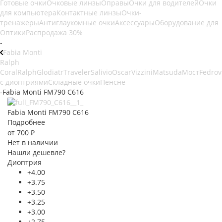
Готовые очки
Очковые линзы
Оправы
Очки для водителей
Очки
для компьютера
Контактные линзы
Очки-
тренажеры
Антиглаукомные очки
Аксессуары
Оборудование для
Оптики
Распродажа 30%
-
Fabia Monti
Ralph
Coral
Ralph
Glodiatr
Traveler
Salivio
Oscar
Vizzini
Matsuda
Мост
Fedrov
с диоптриями
Складные очки
Пенсне
-
Fabia Monti FM790 C616
Fabia Monti FM790 C616
Подробнее
от
700 ₽
Нет в наличии
Нашли дешевле?
Диоптрия
+4.00
+3.75
+3.50
+3.25
+3.00
+2.75