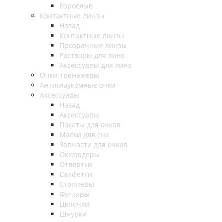
Взрослые
Контактные линзы
Назад
Контактные линзы
Прозрачные линзы
Растворы для линз
Аксессуары для линз
Очки-тренажеры
Антиглаукомные очки
Аксессуары
Назад
Аксессуары
Пакеты для очков
Маски для сна
Запчасти для очков
Окклюдеры
Отвёртки
Салфетки
Стопперы
Футляры
Цепочки
Шнурки