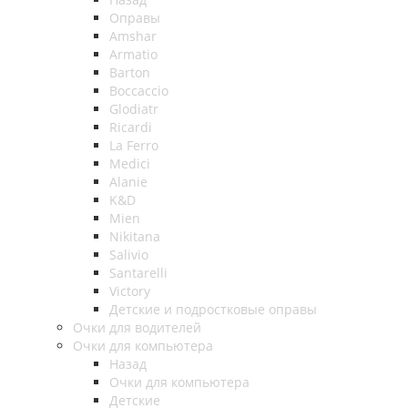
Оправы
Amshar
Armatio
Barton
Boccaccio
Glodiatr
Ricardi
La Ferro
Medici
Alanie
K&D
Mien
Nikitana
Salivio
Santarelli
Victory
Детские и подростковые оправы
Очки для водителей
Очки для компьютера
Назад
Очки для компьютера
Детские