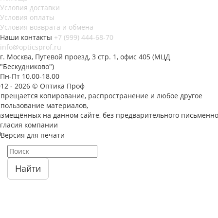
Условия доставки
Условия оплаты
Условия возврата и обмена
Наши контакты
+7 (999) 444-68-70
info@opticsprof.ru
г. Москва, Путевой проезд, 3 стр. 1, офис 405 (МЦД
"Бескудниково")
Пн-Пт 10.00-18.00
012 - 2026 © Оптика Проф
апрещается копирование, распространение и любое другое
спользование материалов,
азмещённых на данном сайте, без предварительного письменно
огласия компании
Версия для печати
Найти