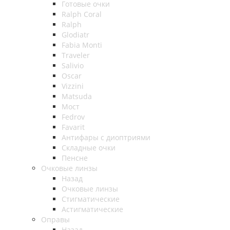
Готовые очки
Ralph Coral
Ralph
Glodiatr
Fabia Monti
Traveler
Salivio
Oscar
Vizzini
Matsuda
Мост
Fedrov
Favarit
Антифары с диоптриями
Складные очки
Пенсне
Очковые линзы
Назад
Очковые линзы
Стигматические
Астигматические
Оправы
Назад