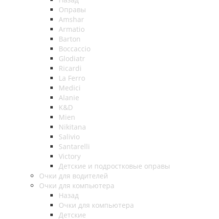
Оправы
Amshar
Armatio
Barton
Boccaccio
Glodiatr
Ricardi
La Ferro
Medici
Alanie
K&D
Mien
Nikitana
Salivio
Santarelli
Victory
Детские и подростковые оправы
Очки для водителей
Очки для компьютера
Назад
Очки для компьютера
Детские