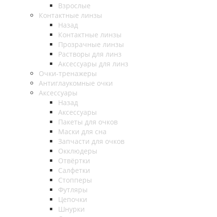
Взрослые
Контактные линзы
Назад
Контактные линзы
Прозрачные линзы
Растворы для линз
Аксессуары для линз
Очки-тренажеры
Антиглаукомные очки
Аксессуары
Назад
Аксессуары
Пакеты для очков
Маски для сна
Запчасти для очков
Окклюдеры
Отвёртки
Салфетки
Стопперы
Футляры
Цепочки
Шнурки