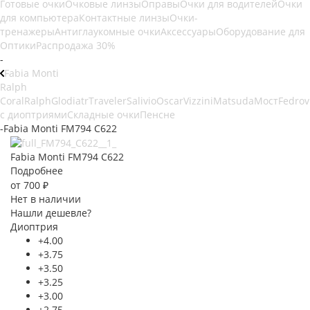
Готовые очки
Очковые линзы
Оправы
Очки для водителей
Очки
для компьютера
Контактные линзы
Очки-
тренажеры
Антиглаукомные очки
Аксессуары
Оборудование для
Оптики
Распродажа 30%
-
Fabia Monti
Ralph
Coral
Ralph
Glodiatr
Traveler
Salivio
Oscar
Vizzini
Matsuda
Мост
Fedrov
с диоптриями
Складные очки
Пенсне
-
Fabia Monti FM794 C622
Fabia Monti FM794 C622
Подробнее
от
700 ₽
Нет в наличии
Нашли дешевле?
Диоптрия
+4.00
+3.75
+3.50
+3.25
+3.00
+2.75