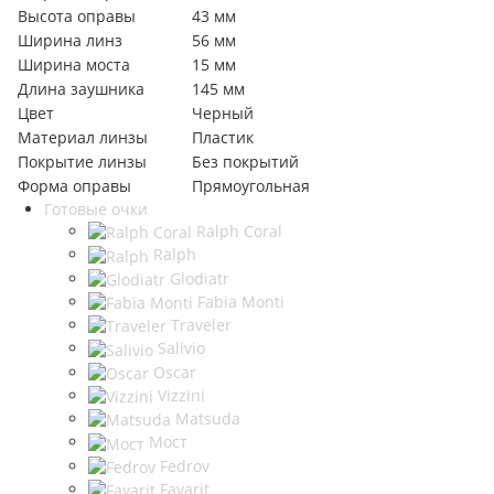
Высота оправы
43 мм
Ширина линз
56 мм
Ширина моста
15 мм
Длина заушника
145 мм
Цвет
Черный
Материал линзы
Пластик
Покрытие линзы
Без покрытий
Форма оправы
Прямоугольная
Готовые очки
Ralph Coral
Ralph
Glodiatr
Fabia Monti
Traveler
Salivio
Oscar
Vizzini
Matsuda
Мост
Fedrov
Favarit