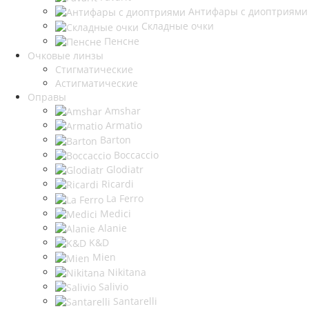
Антифары с диоптриями
Складные очки
Пенсне
Очковые линзы
Стигматические
Астигматические
Оправы
Amshar
Armatio
Barton
Boccaccio
Glodiatr
Ricardi
La Ferro
Medici
Alanie
K&D
Mien
Nikitana
Salivio
Santarelli