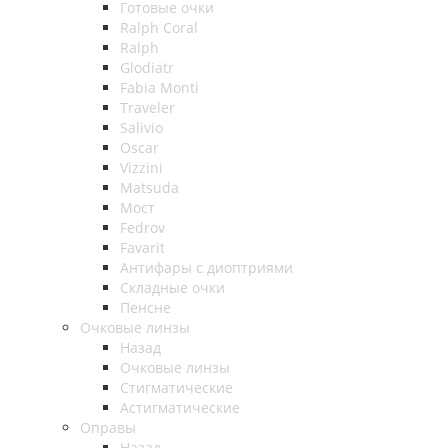
Готовые очки
Ralph Coral
Ralph
Glodiatr
Fabia Monti
Traveler
Salivio
Oscar
Vizzini
Matsuda
Мост
Fedrov
Favarit
Антифары с диоптриями
Складные очки
Пенсне
Очковые линзы
Назад
Очковые линзы
Стигматические
Астигматические
Оправы
Назад