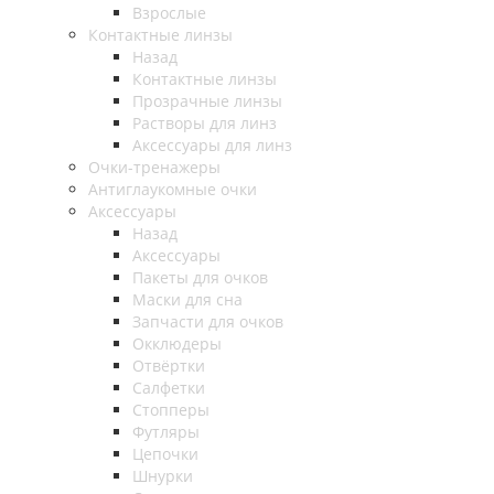
Взрослые
Контактные линзы
Назад
Контактные линзы
Прозрачные линзы
Растворы для линз
Аксессуары для линз
Очки-тренажеры
Антиглаукомные очки
Аксессуары
Назад
Аксессуары
Пакеты для очков
Маски для сна
Запчасти для очков
Окклюдеры
Отвёртки
Салфетки
Стопперы
Футляры
Цепочки
Шнурки