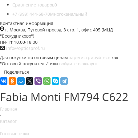
Сравнение товаров
0
+7 (999) 444-68-70
Многоканальный
Контактная информация
г. Москва, Путевой проезд, 3 стр. 1, офис 405 (МЦД
"Бескудниково")
Пн-Пт 10.00-18.00
info@opticsprof.ru
Для покупки по оптовым ценам
зарегистрируйтесь
как
"Оптовый покупатель" или
войдите в аккаунт
.
Поделиться
Fabia Monti FM794 C622
Главная
-
Каталог
-
Готовые очки