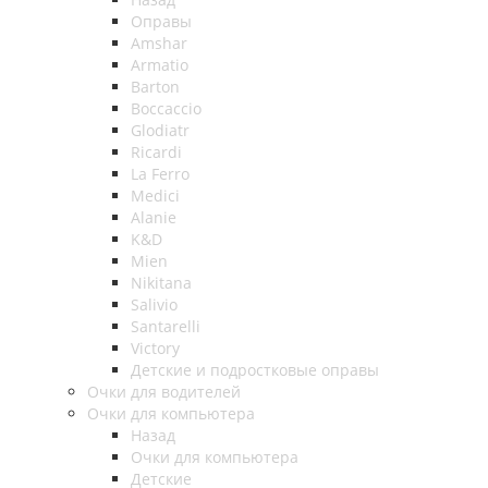
Оправы
Amshar
Armatio
Barton
Boccaccio
Glodiatr
Ricardi
La Ferro
Medici
Alanie
K&D
Mien
Nikitana
Salivio
Santarelli
Victory
Детские и подростковые оправы
Очки для водителей
Очки для компьютера
Назад
Очки для компьютера
Детские