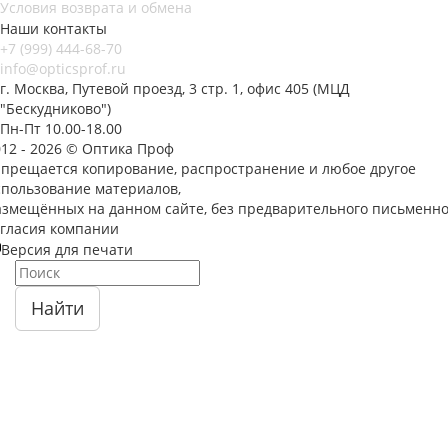
Условия возврата и обмена
Наши контакты
+7 (999) 444-68-70
info@opticsprof.ru
г. Москва, Путевой проезд, 3 стр. 1, офис 405 (МЦД
"Бескудниково")
Пн-Пт 10.00-18.00
012 - 2026 © Оптика Проф
апрещается копирование, распространение и любое другое
спользование материалов,
азмещённых на данном сайте, без предварительного письменно
огласия компании
Версия для печати
Найти