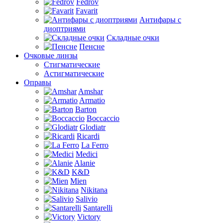
Fedrov
Favarit
Антифары с
диоптриями
Складные очки
Пенсне
Очковые линзы
Стигматические
Астигматические
Оправы
Amshar
Armatio
Barton
Boccaccio
Glodiatr
Ricardi
La Ferro
Medici
Alanie
K&D
Mien
Nikitana
Salivio
Santarelli
Victory