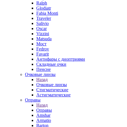
Ralph
Glodiatr
Fabia Monti
Traveler
Salivio
Oscar
Vizzini
Matsuda
Мост
Fedrov
Favarit
Антифары с диоптриями
Складные очки
Пенсне
Очковые линзы
Назад
Очковые линзы
Стигматические
Астигматические
Оправы
Назад
Оправы
Amshar
Armatio
Barton