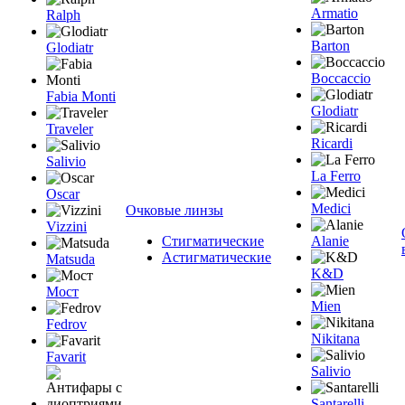
Armatio
Ralph
Barton
Glodiatr
Boccaccio
Fabia Monti
Glodiatr
Traveler
Ricardi
Salivio
La Ferro
Oscar
Medici
Очковые линзы
Vizzini
Стигматические
Alanie
Астигматические
Matsuda
K&D
Мост
Mien
Fedrov
Nikitana
Favarit
Salivio
Santarelli