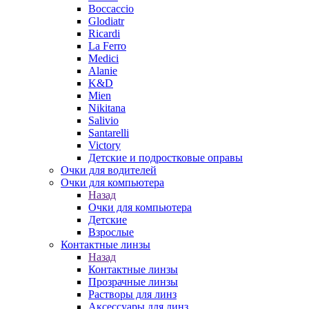
Boccaccio
Glodiatr
Ricardi
La Ferro
Medici
Alanie
K&D
Mien
Nikitana
Salivio
Santarelli
Victory
Детские и подростковые оправы
Очки для водителей
Очки для компьютера
Назад
Очки для компьютера
Детские
Взрослые
Контактные линзы
Назад
Контактные линзы
Прозрачные линзы
Растворы для линз
Аксессуары для линз