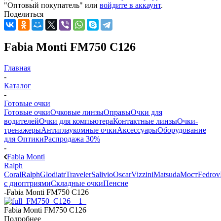
"Оптовый покупатель" или
войдите в аккаунт
.
Поделиться
Fabia Monti FM750 C126
Главная
-
Каталог
-
Готовые очки
Готовые очки
Очковые линзы
Оправы
Очки для
водителей
Очки для компьютера
Контактные линзы
Очки-
тренажеры
Антиглаукомные очки
Аксессуары
Оборудование
для Оптики
Распродажа 30%
-
Fabia Monti
Ralph
Coral
Ralph
Glodiatr
Traveler
Salivio
Oscar
Vizzini
Matsuda
Мост
Fedrov
с диоптриями
Складные очки
Пенсне
-
Fabia Monti FM750 C126
Fabia Monti FM750 C126
Подробнее