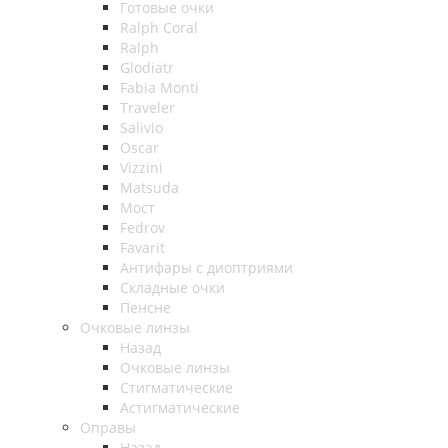
Готовые очки
Ralph Coral
Ralph
Glodiatr
Fabia Monti
Traveler
Salivio
Oscar
Vizzini
Matsuda
Мост
Fedrov
Favarit
Антифары с диоптриями
Складные очки
Пенсне
Очковые линзы
Назад
Очковые линзы
Стигматические
Астигматические
Оправы
Назад