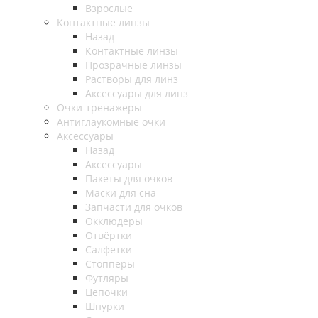
Взрослые
Контактные линзы
Назад
Контактные линзы
Прозрачные линзы
Растворы для линз
Аксессуары для линз
Очки-тренажеры
Антиглаукомные очки
Аксессуары
Назад
Аксессуары
Пакеты для очков
Маски для сна
Запчасти для очков
Окклюдеры
Отвёртки
Салфетки
Стопперы
Футляры
Цепочки
Шнурки