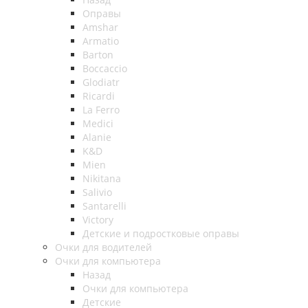
Оправы
Amshar
Armatio
Barton
Boccaccio
Glodiatr
Ricardi
La Ferro
Medici
Alanie
K&D
Mien
Nikitana
Salivio
Santarelli
Victory
Детские и подростковые оправы
Очки для водителей
Очки для компьютера
Назад
Очки для компьютера
Детские