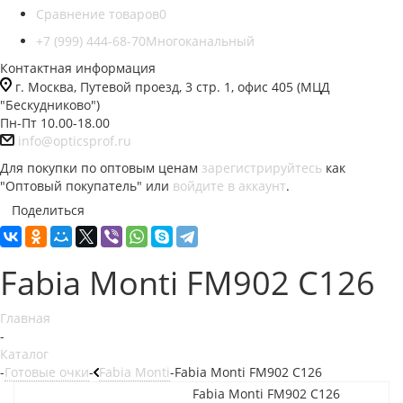
Сравнение товаров
0
+7 (999) 444-68-70
Многоканальный
Контактная информация
г. Москва, Путевой проезд, 3 стр. 1, офис 405 (МЦД
"Бескудниково")
Пн-Пт 10.00-18.00
info@opticsprof.ru
Для покупки по оптовым ценам
зарегистрируйтесь
как
"Оптовый покупатель" или
войдите в аккаунт
.
Поделиться
Fabia Monti FM902 C126
Главная
-
Каталог
-
Готовые очки
-
Fabia Monti
-
Fabia Monti FM902 C126
Fabia Monti FM902 C126