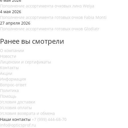
6 мая 2026
Пополнение ассортимента очковых линз Weiya
4 мая 2026
Пополнение ассортимента готовых очков Fabia Monti
27 апреля 2026
Пополнение ассортимента готовых очков Glodiatr
Ранее вы смотрели
О компании
Новости
Лицензии и сертификаты
Контакты
Акции
Информация
Вопрос-ответ
Политика
Помощь
Условия доставки
Условия оплаты
Условия возврата и обмена
Наши контакты
+7 (999) 444-68-70
info@opticsprof.ru