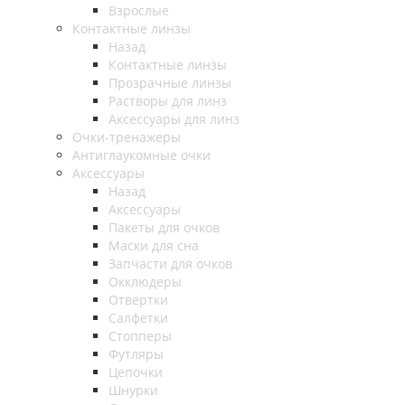
Взрослые
Контактные линзы
Назад
Контактные линзы
Прозрачные линзы
Растворы для линз
Аксессуары для линз
Очки-тренажеры
Антиглаукомные очки
Аксессуары
Назад
Аксессуары
Пакеты для очков
Маски для сна
Запчасти для очков
Окклюдеры
Отвёртки
Салфетки
Стопперы
Футляры
Цепочки
Шнурки