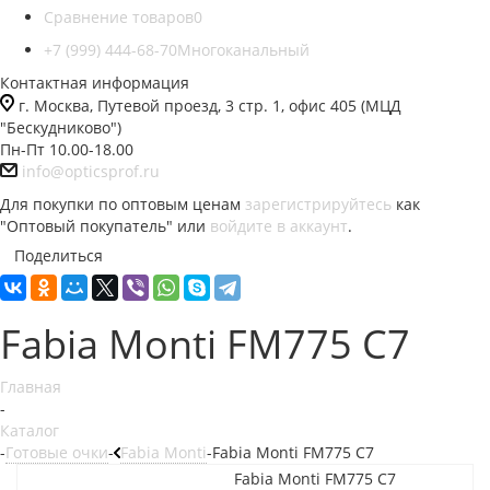
Сравнение товаров
0
+7 (999) 444-68-70
Многоканальный
Контактная информация
г. Москва, Путевой проезд, 3 стр. 1, офис 405 (МЦД
"Бескудниково")
Пн-Пт 10.00-18.00
info@opticsprof.ru
Для покупки по оптовым ценам
зарегистрируйтесь
как
"Оптовый покупатель" или
войдите в аккаунт
.
Поделиться
Fabia Monti FM775 C7
Главная
-
Каталог
-
Готовые очки
-
Fabia Monti
-
Fabia Monti FM775 C7
Fabia Monti FM775 C7