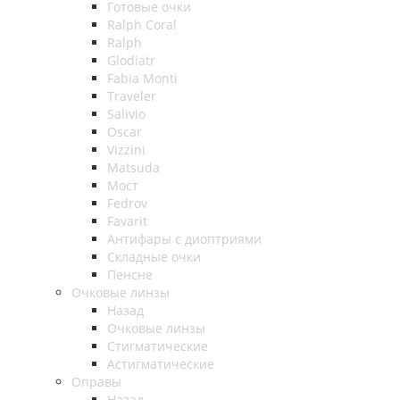
Готовые очки
Ralph Coral
Ralph
Glodiatr
Fabia Monti
Traveler
Salivio
Oscar
Vizzini
Matsuda
Мост
Fedrov
Favarit
Антифары с диоптриями
Складные очки
Пенсне
Очковые линзы
Назад
Очковые линзы
Стигматические
Астигматические
Оправы
Назад