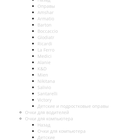
Оправы
Amshar
Armatio
Barton
Boccaccio
Glodiatr
Ricardi
La Ferro
Medici
Alanie
K&D
Mien
Nikitana
Salivio
Santarelli
Victory
Детские и подростковые оправы
Очки для водителей
Очки для компьютера
Назад
Очки для компьютера
Детские