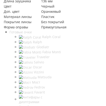
Длина заушника
136 мм
Цвет
Черный
Доп. цвет
Оранжевый
Материал линзы
Пластик
Покрытие линзы
Без покрытий
Форма оправы
Прямоугольная
Готовые очки
Ralph Coral
Ralph
Glodiatr
Fabia Monti
Traveler
Salivio
Oscar
Vizzini
Matsuda
Мост
Fedrov
Favarit