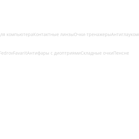
для компьютера
Контактные линзы
Очки-тренажеры
Антиглауком
Fedrov
Favarit
Антифары с диоптриями
Складные очки
Пенсне