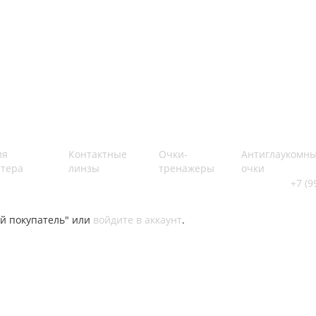
ля
Контактные
Очки-
Антиглаукомн
тера
линзы
тренажеры
очки
+7 (9
й покупатель" или
войдите в аккаунт
.