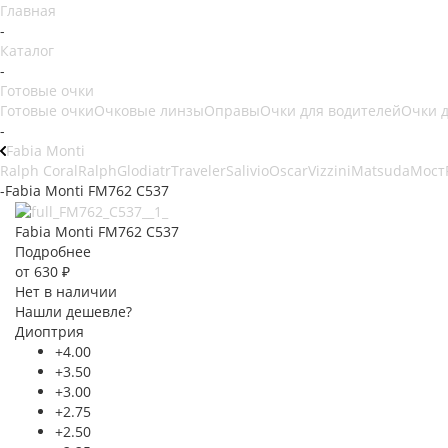
Главная
-
Каталог
-
Готовые очки
Готовые очки
Очковые линзы
Оправы
Очки для водителей
Очки 
-
Fabia Monti
Ralph Coral
Ralph
Glodiatr
Traveler
Salivio
Oscar
Vizzini
Matsuda
Мост
-
Fabia Monti FM762 C537
Fabia Monti FM762 C537
Подробнее
от
630 ₽
Нет в наличии
Нашли дешевле?
Диоптрия
+4.00
+3.50
+3.00
+2.75
+2.50