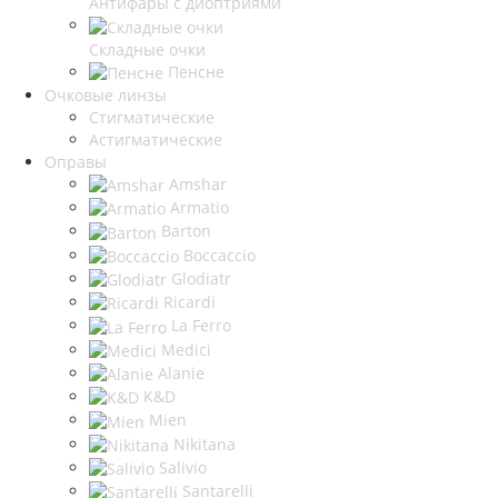
Антифары с диоптриями
Складные очки
Пенсне
Очковые линзы
Стигматические
Астигматические
Оправы
Amshar
Armatio
Barton
Boccaccio
Glodiatr
Ricardi
La Ferro
Medici
Alanie
K&D
Mien
Nikitana
Salivio
Santarelli