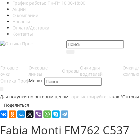
График работы: Пн-Пт 10:00-18:00
Акции
О компании
Новости
Оплата/Доставка
Контакты
Готовые
Очковые
Очки для
Очки д
Оправы
очки
линзы
водителей
компью
Меню
Для покупки по оптовым ценам
зарегистрируйтесь
как "Оптовы
Поделиться
Fabia Monti FM762 C537