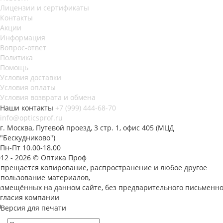
Лицензии и сертификаты
Контакты
Акции
Информация
Вопрос-ответ
Политика
Помощь
Условия доставки
Условия оплаты
Условия возврата и обмена
Наши контакты
+7 (999) 444-68-70
info@opticsprof.ru
г. Москва, Путевой проезд, 3 стр. 1, офис 405 (МЦД
"Бескудниково")
Пн-Пт 10.00-18.00
012 - 2026 © Оптика Проф
апрещается копирование, распространение и любое другое
спользование материалов,
азмещённых на данном сайте, без предварительного письменно
огласия компании
Версия для печати