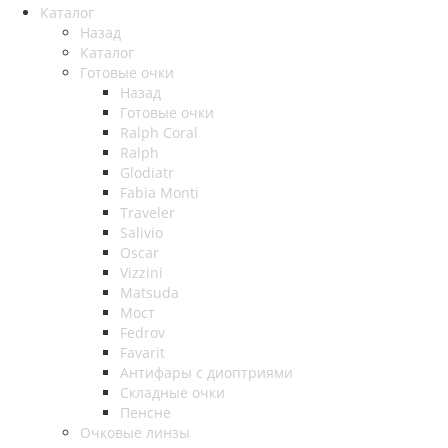
Каталог
Назад
Каталог
Готовые очки
Назад
Готовые очки
Ralph Coral
Ralph
Glodiatr
Fabia Monti
Traveler
Salivio
Oscar
Vizzini
Matsuda
Мост
Fedrov
Favarit
Антифары с диоптриями
Складные очки
Пенсне
Очковые линзы