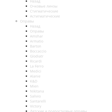
Назад
Очковые линзы
Стигматические
Астигматические
Оправы
Назад
Оправы
Amshar
Armatio
Barton
Boccaccio
Glodiatr
Ricardi
La Ferro
Medici
Alanie
K&D
Mien
Nikitana
Salivio
Santarelli
Victory
Детские и подростковые оправы