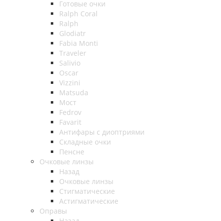
Готовые очки
Ralph Coral
Ralph
Glodiatr
Fabia Monti
Traveler
Salivio
Oscar
Vizzini
Matsuda
Мост
Fedrov
Favarit
Антифары с диоптриями
Складные очки
Пенсне
Очковые линзы
Назад
Очковые линзы
Стигматические
Астигматические
Оправы
Назад