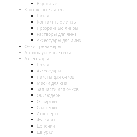
Взрослые
Контактные линзы
Назад
Контактные линзы
Прозрачные линзы
Растворы для линз
Аксессуары для линз
Очки-тренажеры
Антиглаукомные очки
Аксессуары
Назад
Аксессуары
Пакеты для очков
Маски для сна
Запчасти для очков
Окклюдеры
Отвёртки
Салфетки
Стопперы
Футляры
Цепочки
Шнурки