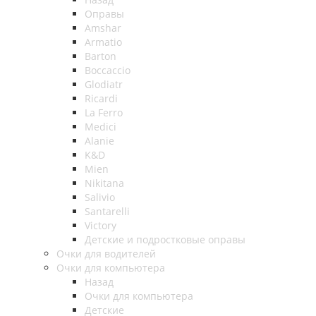
Оправы
Amshar
Armatio
Barton
Boccaccio
Glodiatr
Ricardi
La Ferro
Medici
Alanie
K&D
Mien
Nikitana
Salivio
Santarelli
Victory
Детские и подростковые оправы
Очки для водителей
Очки для компьютера
Назад
Очки для компьютера
Детские