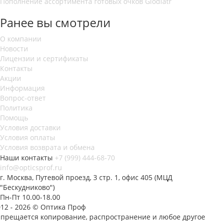
Пополнение ассортимента готовых очков Glodiatr
Ранее вы смотрели
О компании
Новости
Лицензии и сертификаты
Контакты
Акции
Информация
Вопрос-ответ
Политика
Помощь
Условия доставки
Условия оплаты
Условия возврата и обмена
Наши контакты
+7 (999) 444-68-70
info@opticsprof.ru
г. Москва, Путевой проезд, 3 стр. 1, офис 405 (МЦД
"Бескудниково")
Пн-Пт 10.00-18.00
012 - 2026 © Оптика Проф
апрещается копирование, распространение и любое другое