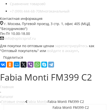
Сравнение товаров
0
+7 (999) 444-68-70
Многоканальный
Контактная информация
г. Москва, Путевой проезд, 3 стр. 1, офис 405 (МЦД
"Бескудниково")
Пн-Пт 10.00-18.00
info@opticsprof.ru
Для покупки по оптовым ценам
зарегистрируйтесь
как
"Оптовый покупатель" или
войдите в аккаунт
.
Поделиться
Fabia Monti FM399 C2
Главная
-
Каталог
-
Готовые очки
-
Fabia Monti
-
Fabia Monti FM399 C2
Fabia Monti FM399 C2