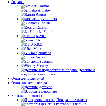
Оправы
Amshar
Armatio
Barton
Boccaccio
Glodiatr
Ricardi
La Ferro
Medici
Alanie
K&D
Mien
Nikitana
Salivio
Santarelli
Victory
Детские и
подростковые оправы
Очки для водителей
Очки для компьютера
Детские
Взрослые
Контактные линзы
Прозрачные линзы
Растворы для линз