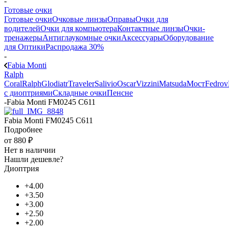
-
Готовые очки
Готовые очки
Очковые линзы
Оправы
Очки для
водителей
Очки для компьютера
Контактные линзы
Очки-
тренажеры
Антиглаукомные очки
Аксессуары
Оборудование
для Оптики
Распродажа 30%
-
Fabia Monti
Ralph
Coral
Ralph
Glodiatr
Traveler
Salivio
Oscar
Vizzini
Matsuda
Мост
Fedrov
с диоптриями
Складные очки
Пенсне
-
Fabia Monti FM0245 C611
Fabia Monti FM0245 C611
Подробнее
от
880 ₽
Нет в наличии
Нашли дешевле?
Диоптрия
+4.00
+3.50
+3.00
+2.50
+2.00