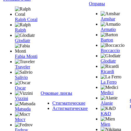
Оправы
Amshar
Ralph Coral
Armatio
Ralph
Barton
Glodiatr
Boccaccio
Fabia Monti
Glodiatr
Traveler
Ricardi
Salivio
La Ferro
Oscar
Medici
Очковые линзы
Vizzini
Стигматические
Alanie
Астигматические
Matsuda
K&D
Мост
Mien
Fedrov