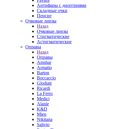
Favarit
Антифары с диоптриями
Складные очки
Пенсне
Очковые линзы
Назад
Очковые линзы
Стигматические
Астигматические
Оправы
Назад
Оправы
Amshar
Armatio
Barton
Boccaccio
Glodiatr
Ricardi
La Ferro
Medici
Alanie
K&D
Mien
Nikitana
Salivio