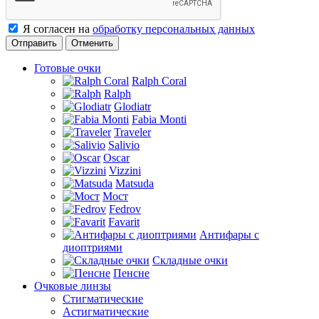
Я согласен на
обработку персональных данных
Отменить
Готовые очки
Ralph Coral
Ralph
Glodiatr
Fabia Monti
Traveler
Salivio
Oscar
Vizzini
Matsuda
Мост
Fedrov
Favarit
Антифары с
диоптриями
Складные очки
Пенсне
Очковые линзы
Стигматические
Астигматические