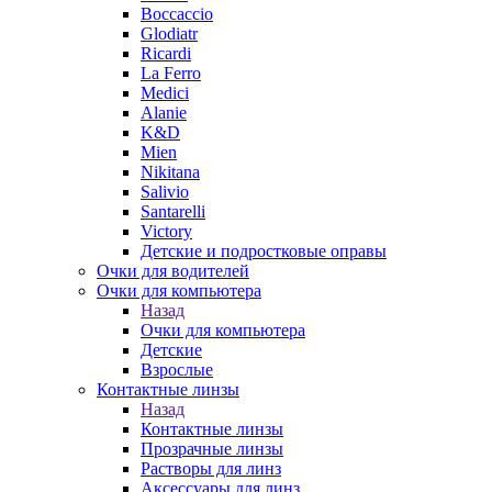
Boccaccio
Glodiatr
Ricardi
La Ferro
Medici
Alanie
K&D
Mien
Nikitana
Salivio
Santarelli
Victory
Детские и подростковые оправы
Очки для водителей
Очки для компьютера
Назад
Очки для компьютера
Детские
Взрослые
Контактные линзы
Назад
Контактные линзы
Прозрачные линзы
Растворы для линз
Аксессуары для линз