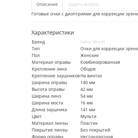
Описание
Задать вопрос
Готовые очки с диоптриями для коррекции зрени
Характеристики
Бренд
Fabia Monti
Тип
Очки для коррекции зрен
Пол
Женские
Материал оправы
Комбинированная
Крепление линз
Ободок
Крепление заушников
На винтах
Ширина оправы
140 мм
Высота оправы
42 мм
Ширина линз
54 мм
Ширина моста
16 мм
Длина заушника
141 мм
Цвет
Мульти
Материал линзы
Пластик
Покрытие линзы
Без покрытий
Форма оправы
Нестандартная