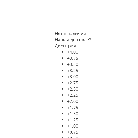
Нет в наличии
Нашли дешевле?
Диоптрия
+4.00
+3.75
+3.50
+3.25
+3.00
+2.75
+2.50
+2.25
+2.00
+1.75
+1.50
+1.25
+1.00
+0.75