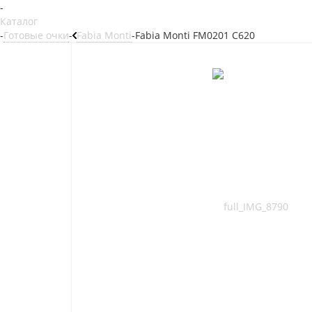
-
Каталог
-
Готовые очки
-
Fabia Monti
-
Fabia Monti FM0201 C620