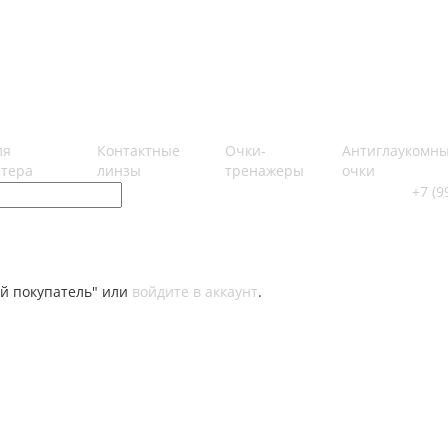
ля
Контактные
Очки-
Антиглаукомн
тера
линзы
тренажеры
очки
+7 (9
й покупатель" или
войдите в аккаунт
.