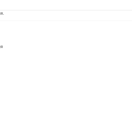
я.
ия