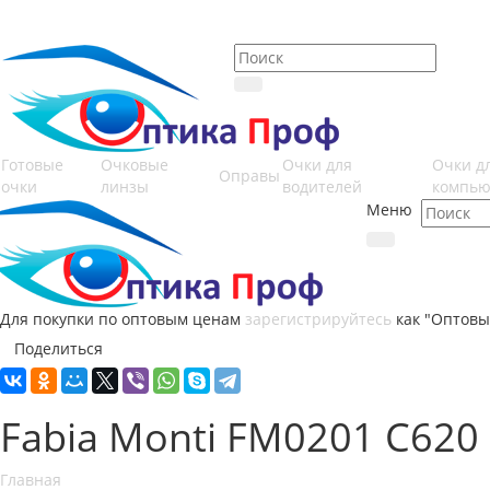
Готовые
Очковые
Очки для
Очки д
Оправы
очки
линзы
водителей
компью
Меню
Для покупки по оптовым ценам
зарегистрируйтесь
как "Оптовы
Поделиться
Fabia Monti FM0201 C620
Главная