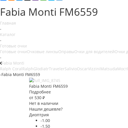
Fabia Monti FM6559
Главная
-
Каталог
-
Готовые очки
Готовые очки
Очковые линзы
Оправы
Очки для водителей
Очки 
-
Fabia Monti
Ralph Coral
Ralph
Glodiatr
Traveler
Salivio
Oscar
Vizzini
Matsuda
Мост
-
Fabia Monti FM6559
Fabia Monti FM6559
Подробнее
от
530 ₽
Нет в наличии
Нашли дешевле?
Диоптрия
-1.00
-1.50