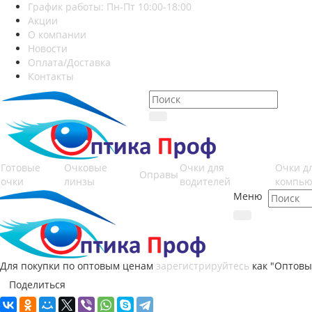
График работы: Пн-Пт 10:00-18:00
Акции
О компании
Новости
Оплата/Доставка
Контакты
Готовые
Очковые
Очки для
Очки д
Оправы
очки
линзы
водителей
компью
Меню
Для покупки по оптовым ценам
зарегистрируйтесь
как "Оптовы
Поделиться