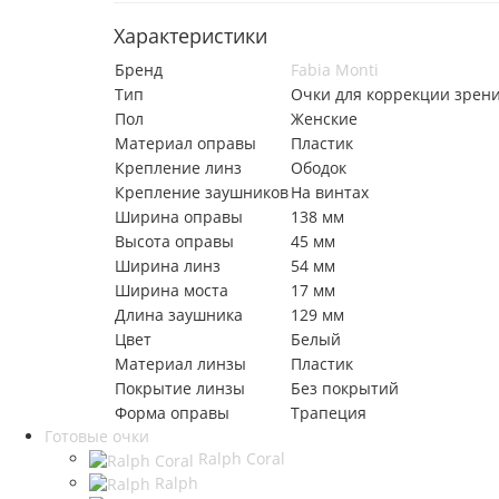
Характеристики
Бренд
Fabia Monti
Тип
Очки для коррекции зрен
Пол
Женские
Материал оправы
Пластик
Крепление линз
Ободок
Крепление заушников
На винтах
Ширина оправы
138 мм
Высота оправы
45 мм
Ширина линз
54 мм
Ширина моста
17 мм
Длина заушника
129 мм
Цвет
Белый
Материал линзы
Пластик
Покрытие линзы
Без покрытий
Форма оправы
Трапеция
Готовые очки
Ralph Coral
Ralph