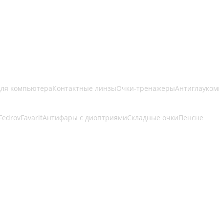
для компьютера
Контактные линзы
Очки-тренажеры
Антиглауком
Fedrov
Favarit
Антифары с диоптриями
Складные очки
Пенсне