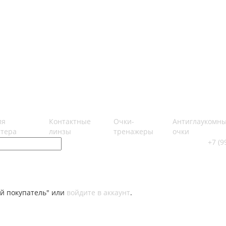
ля
Контактные
Очки-
Антиглаукомн
тера
линзы
тренажеры
очки
+7 (9
й покупатель" или
войдите в аккаунт
.