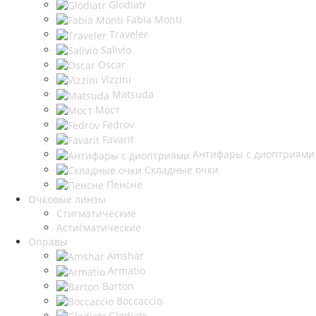
Glodiatr
Fabia Monti
Traveler
Salivio
Oscar
Vizzini
Matsuda
Мост
Fedrov
Favarit
Антифары с диоптриями
Складные очки
Пенсне
Очковые линзы
Стигматические
Астигматические
Оправы
Amshar
Armatio
Barton
Boccaccio
Glodiatr