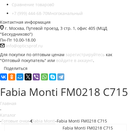
Сравнение товаров
0
+7 (999) 444-68-70
Многоканальный
Контактная информация
г. Москва, Путевой проезд, 3 стр. 1, офис 405 (МЦД
"Бескудниково")
Пн-Пт 10.00-18.00
info@opticsprof.ru
Для покупки по оптовым ценам
зарегистрируйтесь
как
"Оптовый покупатель" или
войдите в аккаунт
.
Поделиться
Fabia Monti FM0218 C715
Главная
-
Каталог
-
Готовые очки
-
Fabia Monti
-
Fabia Monti FM0218 C715
Fabia Monti FM0218 C715