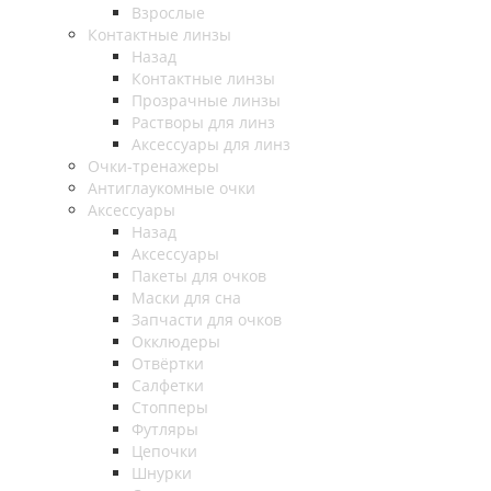
Взрослые
Контактные линзы
Назад
Контактные линзы
Прозрачные линзы
Растворы для линз
Аксессуары для линз
Очки-тренажеры
Антиглаукомные очки
Аксессуары
Назад
Аксессуары
Пакеты для очков
Маски для сна
Запчасти для очков
Окклюдеры
Отвёртки
Салфетки
Стопперы
Футляры
Цепочки
Шнурки