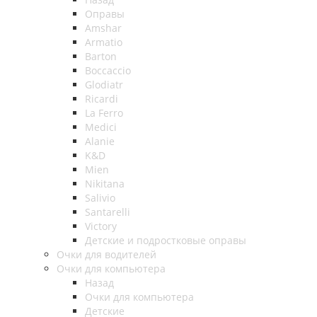
Оправы
Amshar
Armatio
Barton
Boccaccio
Glodiatr
Ricardi
La Ferro
Medici
Alanie
K&D
Mien
Nikitana
Salivio
Santarelli
Victory
Детские и подростковые оправы
Очки для водителей
Очки для компьютера
Назад
Очки для компьютера
Детские