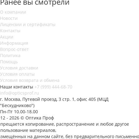
Ранее вы смотрели
О компании
Новости
Лицензии и сертификаты
Контакты
Акции
Информация
Вопрос-ответ
Политика
Помощь
Условия доставки
Условия оплаты
Условия возврата и обмена
Наши контакты
+7 (999) 444-68-70
info@opticsprof.ru
г. Москва, Путевой проезд, 3 стр. 1, офис 405 (МЦД
"Бескудниково")
Пн-Пт 10.00-18.00
012 - 2026 © Оптика Проф
апрещается копирование, распространение и любое другое
спользование материалов,
азмещённых на данном сайте, без предварительного письменно