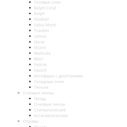
Готовые очки
Ralph Coral
Ralph
Glodiatr
Fabia Monti
Traveler
Salivio
Oscar
Vizzini
Matsuda
Мост
Fedrov
Favarit
Антифары с диоптриями
Складные очки
Пенсне
Очковые линзы
Назад
Очковые линзы
Стигматические
Астигматические
Оправы
Назад