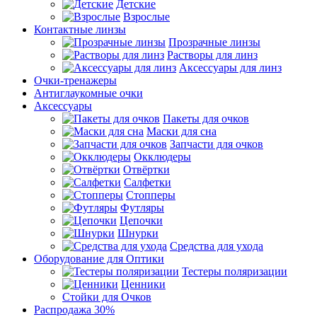
Детские
Взрослые
Контактные линзы
Прозрачные линзы
Растворы для линз
Аксессуары для линз
Очки-тренажеры
Антиглаукомные очки
Аксессуары
Пакеты для очков
Маски для сна
Запчасти для очков
Окклюдеры
Отвёртки
Салфетки
Стопперы
Футляры
Цепочки
Шнурки
Средства для ухода
Оборудование для Оптики
Тестеры поляризации
Ценники
Стойки для Очков
Распродажа 30%