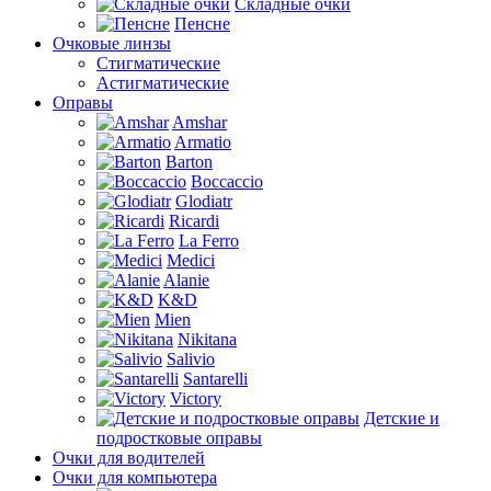
Складные очки
Пенсне
Очковые линзы
Стигматические
Астигматические
Оправы
Amshar
Armatio
Barton
Boccaccio
Glodiatr
Ricardi
La Ferro
Medici
Alanie
K&D
Mien
Nikitana
Salivio
Santarelli
Victory
Детские и
подростковые оправы
Очки для водителей
Очки для компьютера