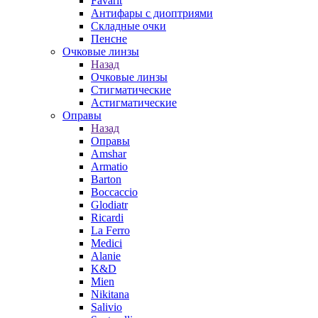
Favarit
Антифары с диоптриями
Складные очки
Пенсне
Очковые линзы
Назад
Очковые линзы
Стигматические
Астигматические
Оправы
Назад
Оправы
Amshar
Armatio
Barton
Boccaccio
Glodiatr
Ricardi
La Ferro
Medici
Alanie
K&D
Mien
Nikitana
Salivio