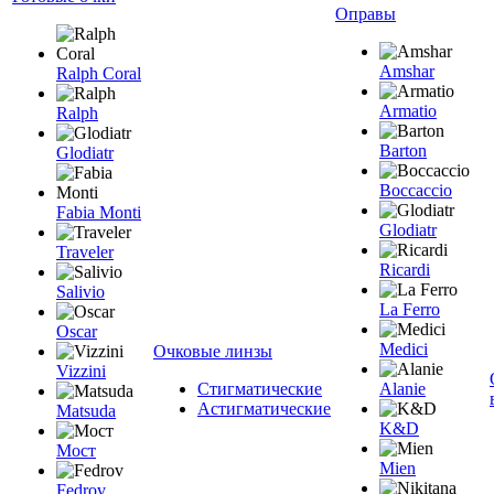
Оправы
Amshar
Ralph Coral
Armatio
Ralph
Barton
Glodiatr
Boccaccio
Fabia Monti
Glodiatr
Traveler
Ricardi
Salivio
La Ferro
Oscar
Medici
Очковые линзы
Vizzini
Стигматические
Alanie
Астигматические
Matsuda
K&D
Мост
Mien
Fedrov