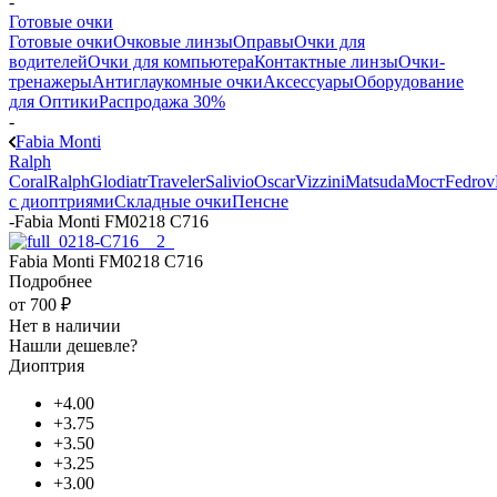
-
Готовые очки
Готовые очки
Очковые линзы
Оправы
Очки для
водителей
Очки для компьютера
Контактные линзы
Очки-
тренажеры
Антиглаукомные очки
Аксессуары
Оборудование
для Оптики
Распродажа 30%
-
Fabia Monti
Ralph
Coral
Ralph
Glodiatr
Traveler
Salivio
Oscar
Vizzini
Matsuda
Мост
Fedrov
с диоптриями
Складные очки
Пенсне
-
Fabia Monti FM0218 C716
Fabia Monti FM0218 C716
Подробнее
от
700 ₽
Нет в наличии
Нашли дешевле?
Диоптрия
+4.00
+3.75
+3.50
+3.25
+3.00