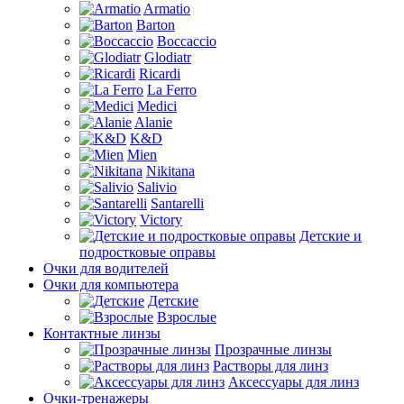
Armatio
Barton
Boccaccio
Glodiatr
Ricardi
La Ferro
Medici
Alanie
K&D
Mien
Nikitana
Salivio
Santarelli
Victory
Детские и
подростковые оправы
Очки для водителей
Очки для компьютера
Детские
Взрослые
Контактные линзы
Прозрачные линзы
Растворы для линз
Аксессуары для линз
Очки-тренажеры