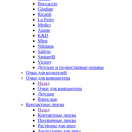
Boccaccio
Glodiatr
Ricardi
La Ferro
Medici
Alanie
K&D
Mien
Nikitana
Salivio
Santarelli
Victory
Детские и подростковые оправы
Очки для водителей
Очки для компьютера
Назад
Очки для компьютера
Детские
Взрослые
Контактные линзы
Назад
Контактные линзы
Прозрачные линзы
Растворы для линз
Аксессуары для линз