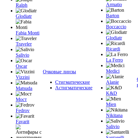
Armatio
Ralph
Barton
Glodiatr
Boccaccio
Fabia Monti
Glodiatr
Traveler
Ricardi
Salivio
La Ferro
Oscar
Medici
Очковые линзы
Vizzini
Стигматические
Alanie
Астигматические
Matsuda
K&D
Мост
Mien
Fedrov
Nikitana
Favarit
Salivio
Santarelli