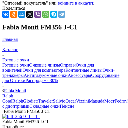
"Оптовый покупатель" или
войдите в аккаунт
.
Поделиться
Fabia Monti FM356 J-C1
Главная
-
Каталог
-
Готовые очки
Готовые очки
Очковые линзы
Оправы
Очки для
водителей
Очки для компьютера
Контактные линзы
Очки-
тренажеры
Антиглаукомные очки
Аксессуары
Оборудование
для Оптики
Распродажа 30%
-
Fabia Monti
Ralph
Coral
Ralph
Glodiatr
Traveler
Salivio
Oscar
Vizzini
Matsuda
Мост
Fedrov
с диоптриями
Складные очки
Пенсне
-
Fabia Monti FM356 J-C1
Fabia Monti FM356 J-C1
Подробнее