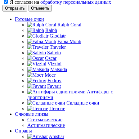
Я согласен на
обработку персональных данных
Отменить
Готовые очки
Ralph Coral
Ralph
Glodiatr
Fabia Monti
Traveler
Salivio
Oscar
Vizzini
Matsuda
Мост
Fedrov
Favarit
Антифары с
диоптриями
Складные очки
Пенсне
Очковые линзы
Стигматические
Астигматические
Оправы
Amshar