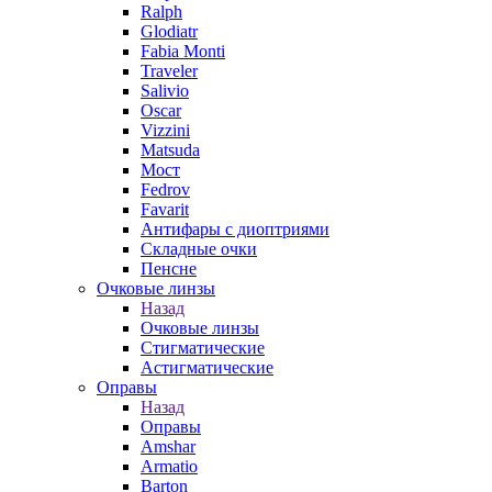
Ralph
Glodiatr
Fabia Monti
Traveler
Salivio
Oscar
Vizzini
Matsuda
Мост
Fedrov
Favarit
Антифары с диоптриями
Складные очки
Пенсне
Очковые линзы
Назад
Очковые линзы
Стигматические
Астигматические
Оправы
Назад
Оправы
Amshar
Armatio
Barton