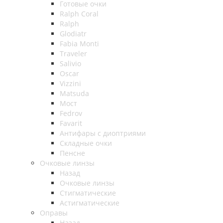
Готовые очки
Ralph Coral
Ralph
Glodiatr
Fabia Monti
Traveler
Salivio
Oscar
Vizzini
Matsuda
Мост
Fedrov
Favarit
Антифары с диоптриями
Складные очки
Пенсне
Очковые линзы
Назад
Очковые линзы
Стигматические
Астигматические
Оправы
Назад