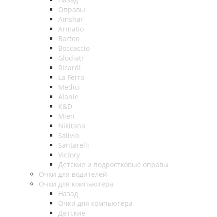
Оправы
Amshar
Armatio
Barton
Boccaccio
Glodiatr
Ricardi
La Ferro
Medici
Alanie
K&D
Mien
Nikitana
Salivio
Santarelli
Victory
Детские и подростковые оправы
Очки для водителей
Очки для компьютера
Назад
Очки для компьютера
Детские