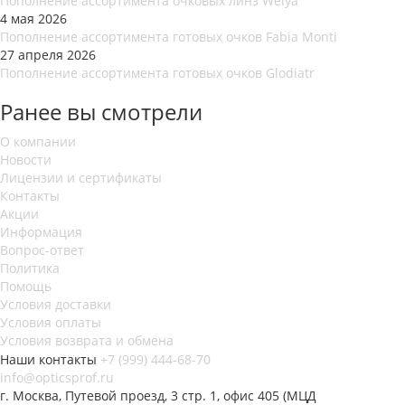
Пополнение ассортимента очковых линз Weiya
4 мая 2026
Пополнение ассортимента готовых очков Fabia Monti
27 апреля 2026
Пополнение ассортимента готовых очков Glodiatr
Ранее вы смотрели
О компании
Новости
Лицензии и сертификаты
Контакты
Акции
Информация
Вопрос-ответ
Политика
Помощь
Условия доставки
Условия оплаты
Условия возврата и обмена
Наши контакты
+7 (999) 444-68-70
info@opticsprof.ru
г. Москва, Путевой проезд, 3 стр. 1, офис 405 (МЦД