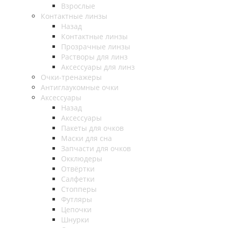
Взрослые
Контактные линзы
Назад
Контактные линзы
Прозрачные линзы
Растворы для линз
Аксессуары для линз
Очки-тренажеры
Антиглаукомные очки
Аксессуары
Назад
Аксессуары
Пакеты для очков
Маски для сна
Запчасти для очков
Окклюдеры
Отвёртки
Салфетки
Стопперы
Футляры
Цепочки
Шнурки