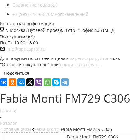
Сравнение товаров
0
+7 (999) 444-68-70
Многоканальный
Контактная информация
г. Москва, Путевой проезд, 3 стр. 1, офис 405 (МЦД
"Бескудниково")
Пн-Пт 10.00-18.00
info@opticsprof.ru
Для покупки по оптовым ценам
зарегистрируйтесь
как
"Оптовый покупатель" или
войдите в аккаунт
.
Поделиться
Fabia Monti FM729 C306
Главная
-
Каталог
-
Готовые очки
-
Fabia Monti
-
Fabia Monti FM729 C306
Fabia Monti FM729 C306