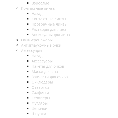
Взрослые
Контактные линзы
Назад
Контактные линзы
Прозрачные линзы
Растворы для линз
Аксессуары для линз
Очки-тренажеры
Антиглаукомные очки
Аксессуары
Назад
Аксессуары
Пакеты для очков
Маски для сна
Запчасти для очков
Окклюдеры
Отвёртки
Салфетки
Стопперы
Футляры
Цепочки
Шнурки