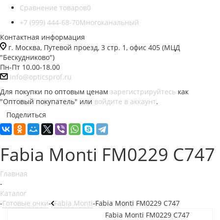
Сравнение товаров
0
+7 (999) 444-68-70
Многоканальный
Контактная информация
г. Москва, Путевой проезд, 3 стр. 1, офис 405 (МЦД
"Бескудниково")
Пн-Пт 10.00-18.00
info@opticsprof.ru
Для покупки по оптовым ценам
зарегистрируйтесь
как
"Оптовый покупатель" или
войдите в аккаунт
.
Поделиться
Fabia Monti FM0229 C747
Главная
-
Каталог
-
Готовые очки
-
Fabia Monti
-
Fabia Monti FM0229 C747
Fabia Monti FM0229 C747