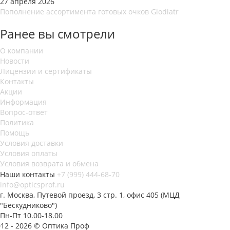
27 апреля 2026
Пополнение ассортимента готовых очков Glodiatr
Ранее вы смотрели
О компании
Новости
Лицензии и сертификаты
Контакты
Акции
Информация
Вопрос-ответ
Политика
Помощь
Условия доставки
Условия оплаты
Условия возврата и обмена
Наши контакты
+7 (999) 444-68-70
info@opticsprof.ru
г. Москва, Путевой проезд, 3 стр. 1, офис 405 (МЦД
"Бескудниково")
Пн-Пт 10.00-18.00
012 - 2026 © Оптика Проф