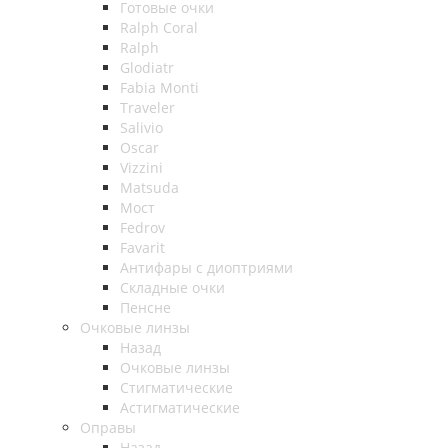
Готовые очки
Ralph Coral
Ralph
Glodiatr
Fabia Monti
Traveler
Salivio
Oscar
Vizzini
Matsuda
Мост
Fedrov
Favarit
Антифары с диоптриями
Складные очки
Пенсне
Очковые линзы
Назад
Очковые линзы
Стигматические
Астигматические
Оправы
Назад