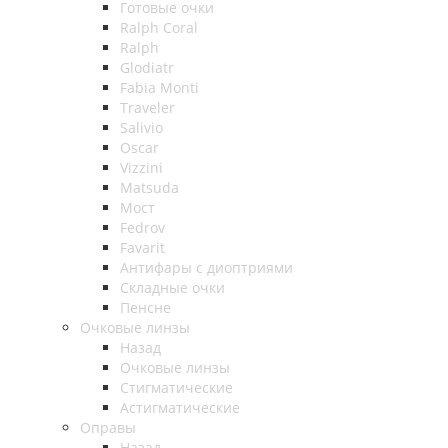
Готовые очки
Ralph Coral
Ralph
Glodiatr
Fabia Monti
Traveler
Salivio
Oscar
Vizzini
Matsuda
Мост
Fedrov
Favarit
Антифары с диоптриями
Складные очки
Пенсне
Очковые линзы
Назад
Очковые линзы
Стигматические
Астигматические
Оправы
Назад