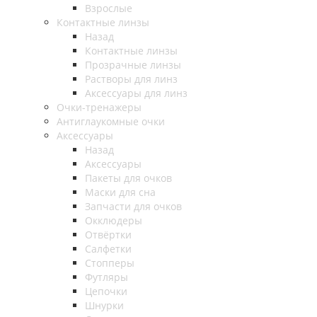
Взрослые
Контактные линзы
Назад
Контактные линзы
Прозрачные линзы
Растворы для линз
Аксессуары для линз
Очки-тренажеры
Антиглаукомные очки
Аксессуары
Назад
Аксессуары
Пакеты для очков
Маски для сна
Запчасти для очков
Окклюдеры
Отвёртки
Салфетки
Стопперы
Футляры
Цепочки
Шнурки