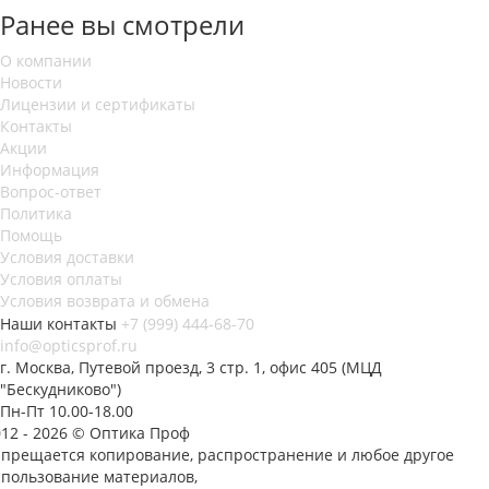
Ранее вы смотрели
О компании
Новости
Лицензии и сертификаты
Контакты
Акции
Информация
Вопрос-ответ
Политика
Помощь
Условия доставки
Условия оплаты
Условия возврата и обмена
Наши контакты
+7 (999) 444-68-70
info@opticsprof.ru
г. Москва, Путевой проезд, 3 стр. 1, офис 405 (МЦД
"Бескудниково")
Пн-Пт 10.00-18.00
012 - 2026 © Оптика Проф
апрещается копирование, распространение и любое другое
спользование материалов,