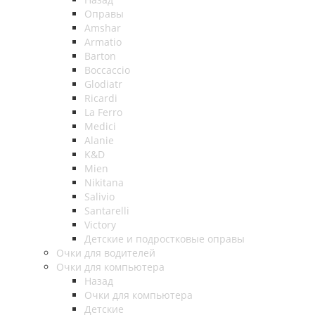
Оправы
Amshar
Armatio
Barton
Boccaccio
Glodiatr
Ricardi
La Ferro
Medici
Alanie
K&D
Mien
Nikitana
Salivio
Santarelli
Victory
Детские и подростковые оправы
Очки для водителей
Очки для компьютера
Назад
Очки для компьютера
Детские