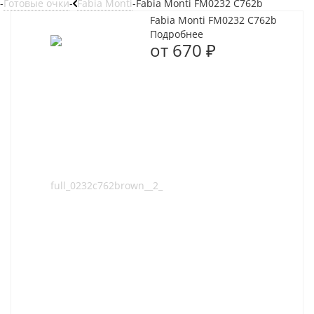
-
Готовые очки
-
Fabia Monti
-
Fabia Monti FM0232 C762b
Fabia Monti FM0232 C762b
Подробнее
от
670 ₽