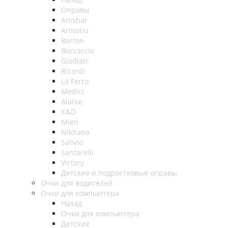
Оправы
Amshar
Armatio
Barton
Boccaccio
Glodiatr
Ricardi
La Ferro
Medici
Alanie
K&D
Mien
Nikitana
Salivio
Santarelli
Victory
Детские и подростковые оправы
Очки для водителей
Очки для компьютера
Назад
Очки для компьютера
Детские