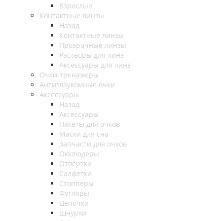
Взрослые
Контактные линзы
Назад
Контактные линзы
Прозрачные линзы
Растворы для линз
Аксессуары для линз
Очки-тренажеры
Антиглаукомные очки
Аксессуары
Назад
Аксессуары
Пакеты для очков
Маски для сна
Запчасти для очков
Окклюдеры
Отвёртки
Салфетки
Стопперы
Футляры
Цепочки
Шнурки