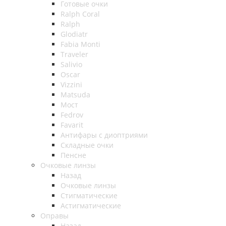
Готовые очки
Ralph Coral
Ralph
Glodiatr
Fabia Monti
Traveler
Salivio
Oscar
Vizzini
Matsuda
Мост
Fedrov
Favarit
Антифары с диоптриями
Складные очки
Пенсне
Очковые линзы
Назад
Очковые линзы
Стигматические
Астигматические
Оправы
Назад