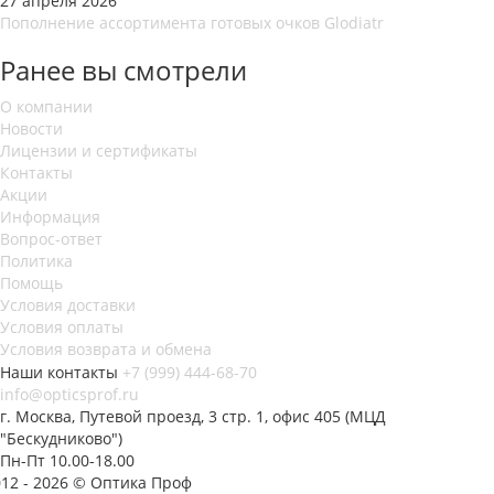
27 апреля 2026
Пополнение ассортимента готовых очков Glodiatr
Ранее вы смотрели
О компании
Новости
Лицензии и сертификаты
Контакты
Акции
Информация
Вопрос-ответ
Политика
Помощь
Условия доставки
Условия оплаты
Условия возврата и обмена
Наши контакты
+7 (999) 444-68-70
info@opticsprof.ru
г. Москва, Путевой проезд, 3 стр. 1, офис 405 (МЦД
"Бескудниково")
Пн-Пт 10.00-18.00
012 - 2026 © Оптика Проф