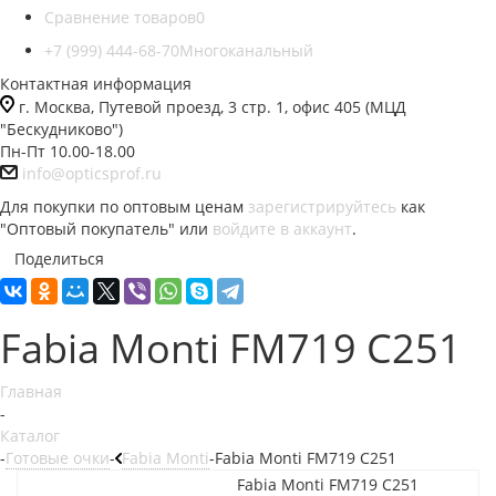
Сравнение товаров
0
+7 (999) 444-68-70
Многоканальный
Контактная информация
г. Москва, Путевой проезд, 3 стр. 1, офис 405 (МЦД
"Бескудниково")
Пн-Пт 10.00-18.00
info@opticsprof.ru
Для покупки по оптовым ценам
зарегистрируйтесь
как
"Оптовый покупатель" или
войдите в аккаунт
.
Поделиться
Fabia Monti FM719 С251
Главная
-
Каталог
-
Готовые очки
-
Fabia Monti
-
Fabia Monti FM719 С251
Fabia Monti FM719 С251