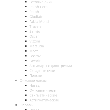
Готовые очки
Ralph Coral
Ralph
Glodiatr
Fabia Monti
Traveler
Salivio
Oscar
Vizzini
Matsuda
Мост
Fedrov
Favarit
Антифары с диоптриями
Складные очки
Пенсне
Очковые линзы
Назад
Очковые линзы
Стигматические
Астигматические
Оправы
Назад