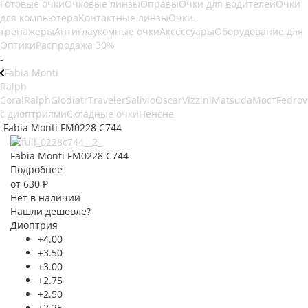
Готовые очки
Очковые линзы
Оправы
Очки для водителей
Очки
для компьютера
Контактные линзы
Очки-
тренажеры
Антиглаукомные очки
Аксессуары
Оборудование для
Оптики
Распродажа 30%
-
Fabia Monti
Ralph
Coral
Ralph
Glodiatr
Traveler
Salivio
Oscar
Vizzini
Matsuda
Мост
Fedrov
с диоптриями
Складные очки
Пенсне
-
Fabia Monti FM0228 C744
Fabia Monti FM0228 C744
Подробнее
от
630 ₽
Нет в наличии
Нашли дешевле?
Диоптрия
+4.00
+3.50
+3.00
+2.75
+2.50
+2.25