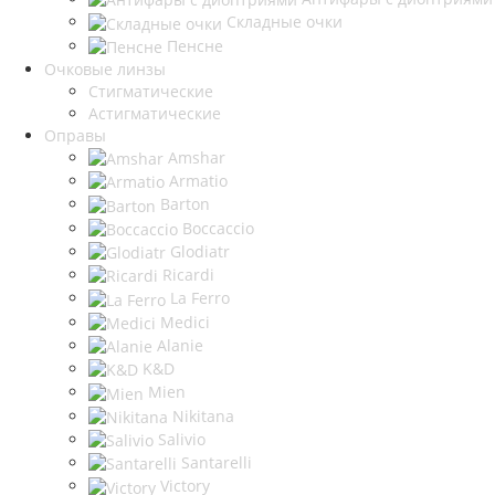
Складные очки
Пенсне
Очковые линзы
Стигматические
Астигматические
Оправы
Amshar
Armatio
Barton
Boccaccio
Glodiatr
Ricardi
La Ferro
Medici
Alanie
K&D
Mien
Nikitana
Salivio
Santarelli
Victory