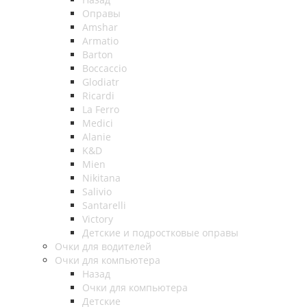
Оправы
Amshar
Armatio
Barton
Boccaccio
Glodiatr
Ricardi
La Ferro
Medici
Alanie
K&D
Mien
Nikitana
Salivio
Santarelli
Victory
Детские и подростковые оправы
Очки для водителей
Очки для компьютера
Назад
Очки для компьютера
Детские