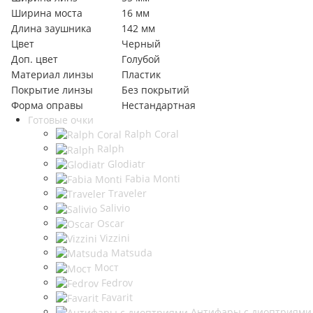
Ширина моста
16 мм
Длина заушника
142 мм
Цвет
Черный
Доп. цвет
Голубой
Материал линзы
Пластик
Покрытие линзы
Без покрытий
Форма оправы
Нестандартная
Готовые очки
Ralph Coral
Ralph
Glodiatr
Fabia Monti
Traveler
Salivio
Oscar
Vizzini
Matsuda
Мост
Fedrov
Favarit
Антифары с диоптриями