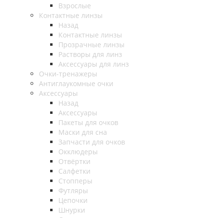
Взрослые
Контактные линзы
Назад
Контактные линзы
Прозрачные линзы
Растворы для линз
Аксессуары для линз
Очки-тренажеры
Антиглаукомные очки
Аксессуары
Назад
Аксессуары
Пакеты для очков
Маски для сна
Запчасти для очков
Окклюдеры
Отвёртки
Салфетки
Стопперы
Футляры
Цепочки
Шнурки