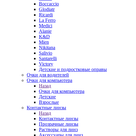
Boccaccio
Glodiatr
Ricardi
La Ferro
Medici
Alanie
K&D
Mien
Nikitana
Salivio
Santarelli
Victory
Детские и подростковые оправы
Очки для водителей
Очки для компьютера
Назад
Очки для компьютера
Детские
Взрослые
Контактные линзы
Назад
Контактные линзы
Прозрачные линзы
Растворы для линз
Аксессуары для линз