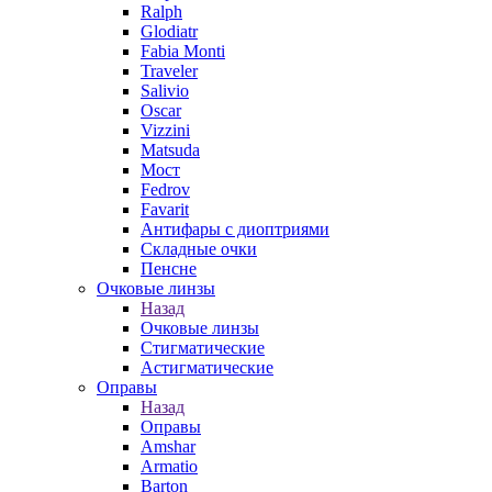
Ralph
Glodiatr
Fabia Monti
Traveler
Salivio
Oscar
Vizzini
Matsuda
Мост
Fedrov
Favarit
Антифары с диоптриями
Складные очки
Пенсне
Очковые линзы
Назад
Очковые линзы
Стигматические
Астигматические
Оправы
Назад
Оправы
Amshar
Armatio
Barton