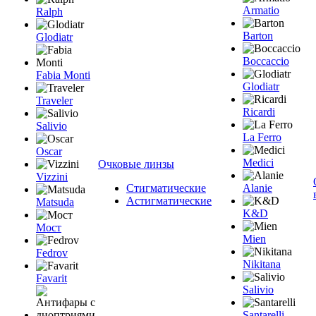
Armatio
Ralph
Barton
Glodiatr
Boccaccio
Fabia Monti
Glodiatr
Traveler
Ricardi
Salivio
La Ferro
Oscar
Medici
Очковые линзы
Vizzini
Стигматические
Alanie
Астигматические
Matsuda
K&D
Мост
Mien
Fedrov
Nikitana
Favarit
Salivio
Santarelli