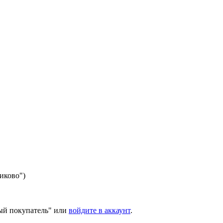
никово")
ый покупатель" или
войдите в аккаунт
.