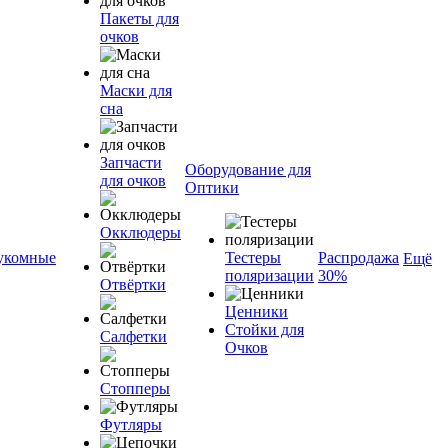
Пакеты для
очков
Маски для
сна
Запчасти
Оборудование для
для очков
Оптики
Окклюдеры
укомные
Тестеры
Распродажа
Ещё
поляризации
30%
Отвёртки
Ценники
Стойки для
Салфетки
Очков
Стопперы
Футляры