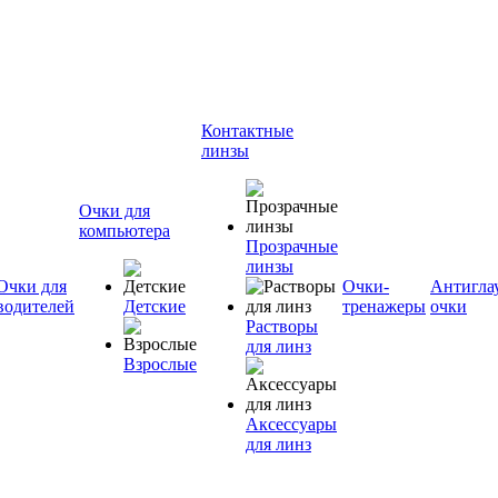
Контактные
линзы
Очки для
компьютера
Прозрачные
линзы
Очки для
Очки-
Антигла
водителей
Детские
тренажеры
очки
Растворы
для линз
Взрослые
Аксессуары
для линз