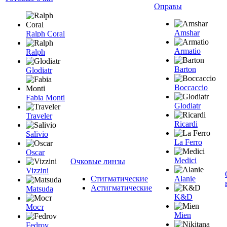
Оправы
Amshar
Ralph Coral
Armatio
Ralph
Barton
Glodiatr
Boccaccio
Fabia Monti
Glodiatr
Traveler
Ricardi
Salivio
La Ferro
Oscar
Medici
Очковые линзы
Vizzini
Стигматические
Alanie
Астигматические
Matsuda
K&D
Мост
Mien
Fedrov