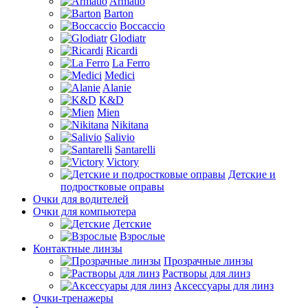
Armatio
Barton
Boccaccio
Glodiatr
Ricardi
La Ferro
Medici
Alanie
K&D
Mien
Nikitana
Salivio
Santarelli
Victory
Детские и
подростковые оправы
Очки для водителей
Очки для компьютера
Детские
Взрослые
Контактные линзы
Прозрачные линзы
Растворы для линз
Аксессуары для линз
Очки-тренажеры