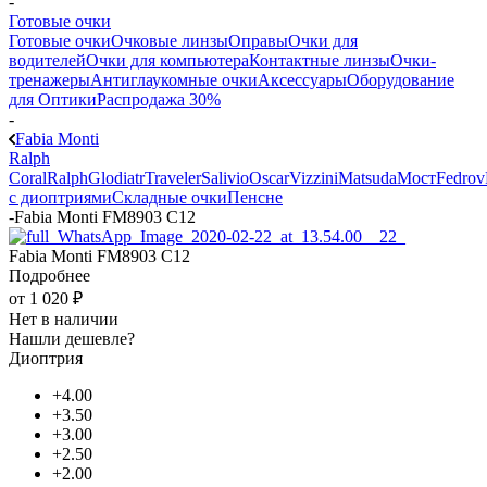
-
Готовые очки
Готовые очки
Очковые линзы
Оправы
Очки для
водителей
Очки для компьютера
Контактные линзы
Очки-
тренажеры
Антиглаукомные очки
Аксессуары
Оборудование
для Оптики
Распродажа 30%
-
Fabia Monti
Ralph
Coral
Ralph
Glodiatr
Traveler
Salivio
Oscar
Vizzini
Matsuda
Мост
Fedrov
с диоптриями
Складные очки
Пенсне
-
Fabia Monti FM8903 C12
Fabia Monti FM8903 C12
Подробнее
от
1 020 ₽
Нет в наличии
Нашли дешевле?
Диоптрия
+4.00
+3.50
+3.00
+2.50
+2.00