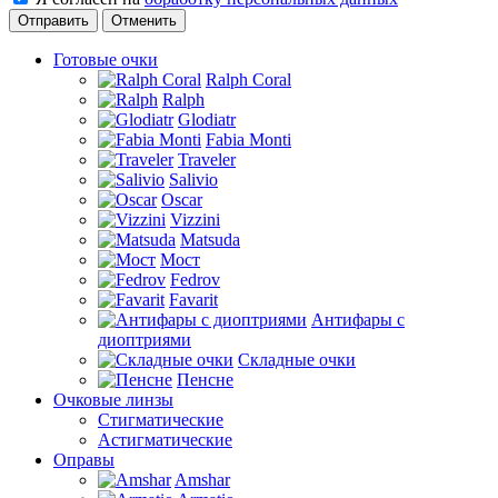
Отменить
Готовые очки
Ralph Coral
Ralph
Glodiatr
Fabia Monti
Traveler
Salivio
Oscar
Vizzini
Matsuda
Мост
Fedrov
Favarit
Антифары с
диоптриями
Складные очки
Пенсне
Очковые линзы
Стигматические
Астигматические
Оправы
Amshar