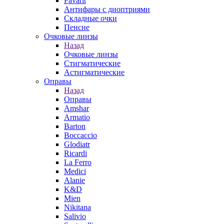
Favarit
Антифары с диоптриями
Складные очки
Пенсне
Очковые линзы
Назад
Очковые линзы
Стигматические
Астигматические
Оправы
Назад
Оправы
Amshar
Armatio
Barton
Boccaccio
Glodiatr
Ricardi
La Ferro
Medici
Alanie
K&D
Mien
Nikitana
Salivio