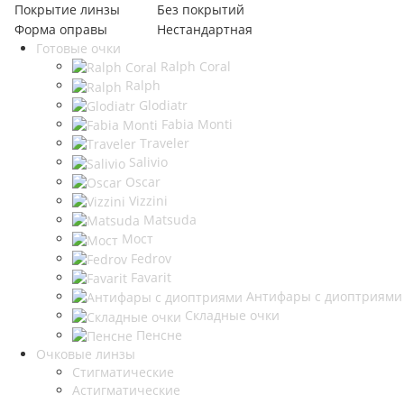
Покрытие линзы
Без покрытий
Форма оправы
Нестандартная
Готовые очки
Ralph Coral
Ralph
Glodiatr
Fabia Monti
Traveler
Salivio
Oscar
Vizzini
Matsuda
Мост
Fedrov
Favarit
Антифары с диоптриями
Складные очки
Пенсне
Очковые линзы
Стигматические
Астигматические