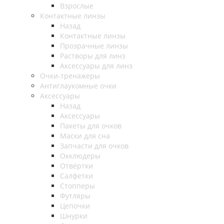
Взрослые
Контактные линзы
Назад
Контактные линзы
Прозрачные линзы
Растворы для линз
Аксессуары для линз
Очки-тренажеры
Антиглаукомные очки
Аксессуары
Назад
Аксессуары
Пакеты для очков
Маски для сна
Запчасти для очков
Окклюдеры
Отвёртки
Салфетки
Стопперы
Футляры
Цепочки
Шнурки