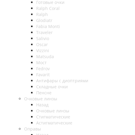
Готовые очки
Ralph Coral
Ralph
Glodiatr
Fabia Monti
Traveler
Salivio
Oscar
Vizzini
Matsuda
Мост
Fedrov
Favarit
Антифары с диоптриями
Складные очки
Пенсне
Очковые линзы
Назад
Очковые линзы
Стигматические
Астигматические
Оправы
Назад