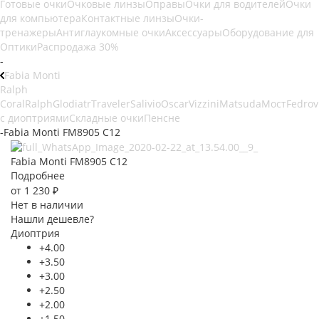
Готовые очки
Очковые линзы
Оправы
Очки для водителей
Очки
для компьютера
Контактные линзы
Очки-
тренажеры
Антиглаукомные очки
Аксессуары
Оборудование для
Оптики
Распродажа 30%
-
Fabia Monti
Ralph
Coral
Ralph
Glodiatr
Traveler
Salivio
Oscar
Vizzini
Matsuda
Мост
Fedrov
с диоптриями
Складные очки
Пенсне
-
Fabia Monti FM8905 C12
Fabia Monti FM8905 C12
Подробнее
от
1 230 ₽
Нет в наличии
Нашли дешевле?
Диоптрия
+4.00
+3.50
+3.00
+2.50
+2.00
+1.50