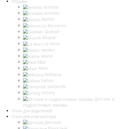
Оправы
Amshar
Armatio
Barton
Boccaccio
Glodiatr
Ricardi
La Ferro
Medici
Alanie
K&D
Mien
Nikitana
Salivio
Santarelli
Victory
Детские и
подростковые оправы
Очки для водителей
Очки для компьютера
Детские
Взрослые