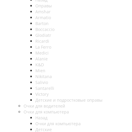
Оправы
Amshar
Armatio
Barton
Boccaccio
Glodiatr
Ricardi
La Ferro
Medici
Alanie
K&D
Mien
Nikitana
Salivio
Santarelli
Victory
Детские и подростковые оправы
Очки для водителей
Очки для компьютера
Назад
Очки для компьютера
Детские