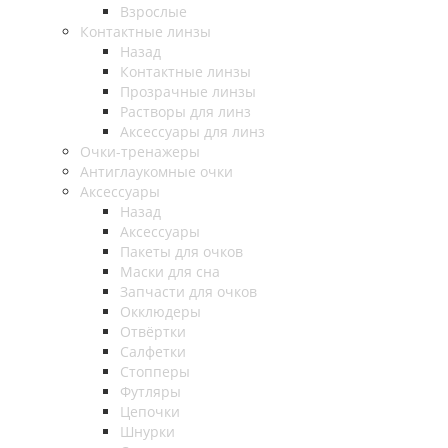
Взрослые
Контактные линзы
Назад
Контактные линзы
Прозрачные линзы
Растворы для линз
Аксессуары для линз
Очки-тренажеры
Антиглаукомные очки
Аксессуары
Назад
Аксессуары
Пакеты для очков
Маски для сна
Запчасти для очков
Окклюдеры
Отвёртки
Салфетки
Стопперы
Футляры
Цепочки
Шнурки