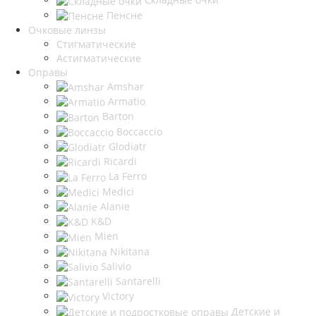
Пенсне
Очковые линзы
Стигматические
Астигматические
Оправы
Amshar
Armatio
Barton
Boccaccio
Glodiatr
Ricardi
La Ferro
Medici
Alanie
K&D
Mien
Nikitana
Salivio
Santarelli
Victory
Детские и