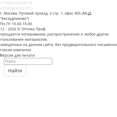
+7 (999) 444-68-70
info@opticsprof.ru
г. Москва, Путевой проезд, 3 стр. 1, офис 405 (МЦД
"Бескудниково")
Пн-Пт 10.00-18.00
012 - 2026 © Оптика Проф
апрещается копирование, распространение и любое другое
спользование материалов,
азмещённых на данном сайте, без предварительного письменно
огласия компании
Версия для печати
Найти