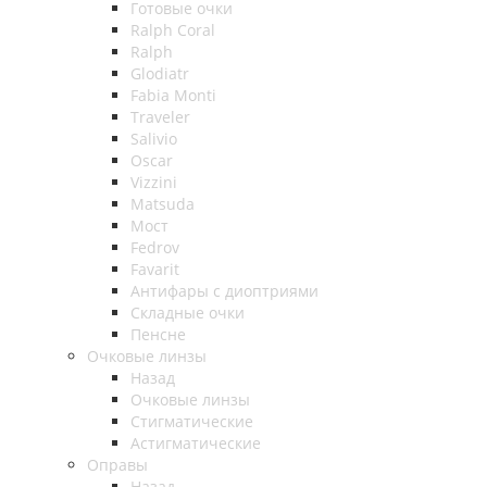
Готовые очки
Ralph Coral
Ralph
Glodiatr
Fabia Monti
Traveler
Salivio
Oscar
Vizzini
Matsuda
Мост
Fedrov
Favarit
Антифары с диоптриями
Складные очки
Пенсне
Очковые линзы
Назад
Очковые линзы
Стигматические
Астигматические
Оправы
Назад