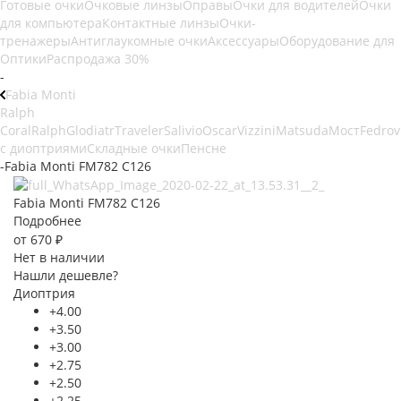
Готовые очки
Очковые линзы
Оправы
Очки для водителей
Очки
для компьютера
Контактные линзы
Очки-
тренажеры
Антиглаукомные очки
Аксессуары
Оборудование для
Оптики
Распродажа 30%
-
Fabia Monti
Ralph
Coral
Ralph
Glodiatr
Traveler
Salivio
Oscar
Vizzini
Matsuda
Мост
Fedrov
с диоптриями
Складные очки
Пенсне
-
Fabia Monti FM782 C126
Fabia Monti FM782 C126
Подробнее
от
670 ₽
Нет в наличии
Нашли дешевле?
Диоптрия
+4.00
+3.50
+3.00
+2.75
+2.50
+2.25