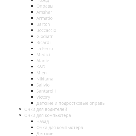
Оправы
Amshar
Armatio
Barton
Boccaccio
Glodiatr
Ricardi
La Ferro
Medici
Alanie
K&D
Mien
Nikitana
Salivio
Santarelli
Victory
Детские и подростковые оправы
Очки для водителей
Очки для компьютера
Назад
Очки для компьютера
Детские