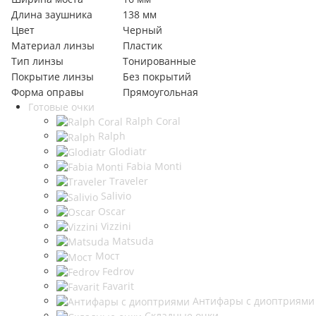
Длина заушника
138 мм
Цвет
Черный
Материал линзы
Пластик
Тип линзы
Тонированные
Покрытие линзы
Без покрытий
Форма оправы
Прямоугольная
Готовые очки
Ralph Coral
Ralph
Glodiatr
Fabia Monti
Traveler
Salivio
Oscar
Vizzini
Matsuda
Мост
Fedrov
Favarit
Антифары с диоптриями
Складные очки