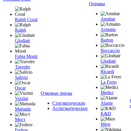
Оправы
Amshar
Ralph Coral
Armatio
Ralph
Barton
Glodiatr
Boccaccio
Fabia Monti
Glodiatr
Traveler
Ricardi
Salivio
La Ferro
Oscar
Medici
Очковые линзы
Vizzini
Стигматические
Alanie
Астигматические
Matsuda
K&D
Мост
Mien
Fedrov