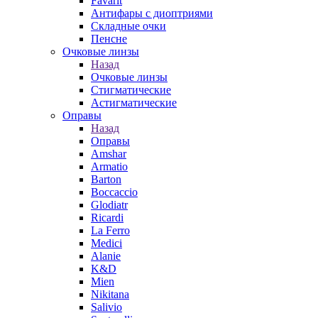
Favarit
Антифары с диоптриями
Складные очки
Пенсне
Очковые линзы
Назад
Очковые линзы
Стигматические
Астигматические
Оправы
Назад
Оправы
Amshar
Armatio
Barton
Boccaccio
Glodiatr
Ricardi
La Ferro
Medici
Alanie
K&D
Mien
Nikitana
Salivio