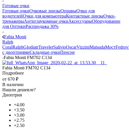
-
Готовые очки
Готовые очки
Очковые линзы
Оправы
Очки для
водителей
Очки для компьютера
Контактные линзы
Очки-
тренажеры
Антиглаукомные очки
Аксессуары
Оборудование
для Оптики
Распродажа 30%
-
Fabia Monti
Ralph
Coral
Ralph
Glodiatr
Traveler
Salivio
Oscar
Vizzini
Matsuda
Мост
Fedrov
с диоптриями
Складные очки
Пенсне
-
Fabia Monti FM702 C134
Fabia Monti FM702 C134
Подробнее
от
670 ₽
В наличии
Нашли дешевле?
Диоптрия
+4.00
+3.50
+3.00
+2.75
+2.50