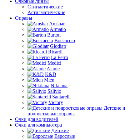
Очковые линзы
Стигматические
Астигматические
Оправы
Amshar
Armatio
Barton
Boccaccio
Glodiatr
Ricardi
La Ferro
Medici
Alanie
K&D
Mien
Nikitana
Salivio
Santarelli
Victory
Детские и
подростковые оправы
Очки для водителей
Очки для компьютера
Детские
Взрослые