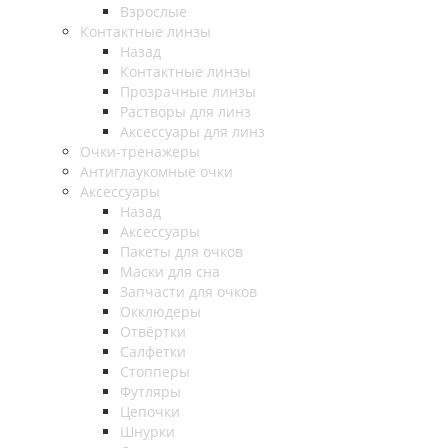
Взрослые
Контактные линзы
Назад
Контактные линзы
Прозрачные линзы
Растворы для линз
Аксессуары для линз
Очки-тренажеры
Антиглаукомные очки
Аксессуары
Назад
Аксессуары
Пакеты для очков
Маски для сна
Запчасти для очков
Окклюдеры
Отвёртки
Салфетки
Стопперы
Футляры
Цепочки
Шнурки