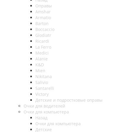
Оправы
Amshar
Armatio
Barton
Boccaccio
Glodiatr
Ricardi
La Ferro
Medici
Alanie
K&D
Mien
Nikitana
Salivio
Santarelli
Victory
Детские и подростковые оправы
Очки для водителей
Очки для компьютера
Назад
Очки для компьютера
Детские