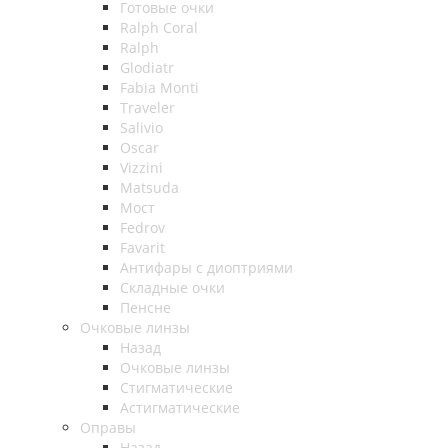
Готовые очки
Ralph Coral
Ralph
Glodiatr
Fabia Monti
Traveler
Salivio
Oscar
Vizzini
Matsuda
Мост
Fedrov
Favarit
Антифары с диоптриями
Складные очки
Пенсне
Очковые линзы
Назад
Очковые линзы
Стигматические
Астигматические
Оправы
Назад