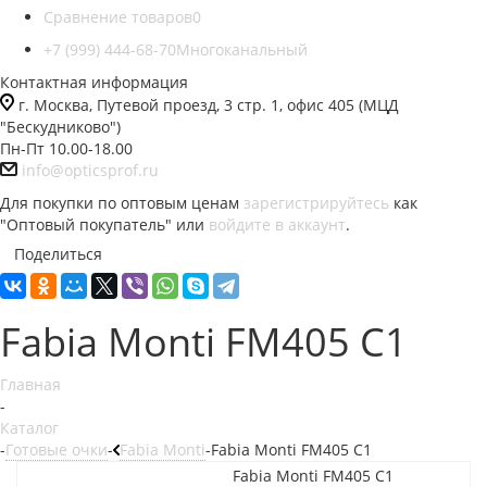
Сравнение товаров
0
+7 (999) 444-68-70
Многоканальный
Контактная информация
г. Москва, Путевой проезд, 3 стр. 1, офис 405 (МЦД
"Бескудниково")
Пн-Пт 10.00-18.00
info@opticsprof.ru
Для покупки по оптовым ценам
зарегистрируйтесь
как
"Оптовый покупатель" или
войдите в аккаунт
.
Поделиться
Fabia Monti FM405 C1
Главная
-
Каталог
-
Готовые очки
-
Fabia Monti
-
Fabia Monti FM405 C1
Fabia Monti FM405 C1