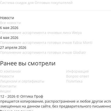
Система скидок для Оптовых покупателей
Новости
Все новости
6 мая 2026
Пополнение ассортимента очковых линз Weiya
4 мая 2026
Пополнение ассортимента готовых очков Fabia Monti
27 апреля 2026
Пополнение ассортимента готовых очков Glodiatr
Ранее вы смотрели
О компании
Информация
Новости
Вопрос-ответ
Лицензии и сертификаты
Политика
Контакты
Акции
012 - 2026 © Оптика Проф
апрещается копирование, распространение и любое другое исп
азмещённых на данном сайте, без предварительного письменно