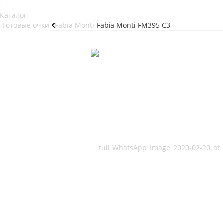
-
Каталог
-
Готовые очки
-
Fabia Monti
-
Fabia Monti FM395 C3