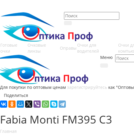
Готовые
Очковые
Очки для
Очки д
Оправы
очки
линзы
водителей
компью
Меню
Для покупки по оптовым ценам
зарегистрируйтесь
как "Оптовы
Поделиться
Fabia Monti FM395 C3
Главная