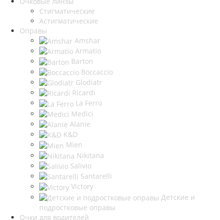
Очковые линзы
Стигматические
Астигматические
Оправы
Amshar
Armatio
Barton
Boccaccio
Glodiatr
Ricardi
La Ferro
Medici
Alanie
K&D
Mien
Nikitana
Salivio
Santarelli
Victory
Детские и
подростковые оправы
Очки для водителей