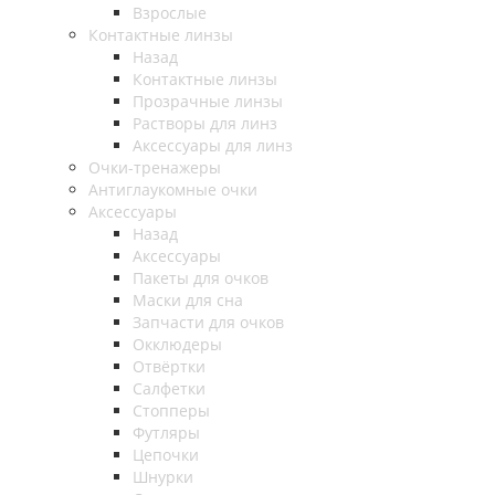
Взрослые
Контактные линзы
Назад
Контактные линзы
Прозрачные линзы
Растворы для линз
Аксессуары для линз
Очки-тренажеры
Антиглаукомные очки
Аксессуары
Назад
Аксессуары
Пакеты для очков
Маски для сна
Запчасти для очков
Окклюдеры
Отвёртки
Салфетки
Стопперы
Футляры
Цепочки
Шнурки