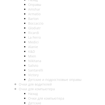
Оправы
Amshar
Armatio
Barton
Boccaccio
Glodiatr
Ricardi
La Ferro
Medici
Alanie
K&D
Mien
Nikitana
Salivio
Santarelli
Victory
Детские и подростковые оправы
Очки для водителей
Очки для компьютера
Назад
Очки для компьютера
Детские