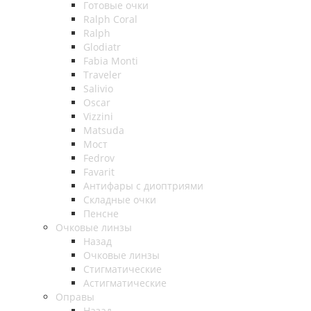
Готовые очки
Ralph Coral
Ralph
Glodiatr
Fabia Monti
Traveler
Salivio
Oscar
Vizzini
Matsuda
Мост
Fedrov
Favarit
Антифары с диоптриями
Складные очки
Пенсне
Очковые линзы
Назад
Очковые линзы
Стигматические
Астигматические
Оправы
Назад