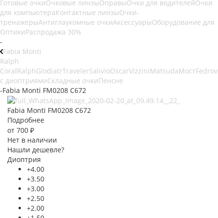
Готовые очки
Очковые линзы
Оправы
Очки для водителей
Очки
для компьютера
Контактные линзы
Очки-
тренажеры
Антиглаукомные очки
Аксессуары
Оборудование для
Оптики
Распродажа 30%
-
Fabia Monti
Ralph
Coral
Ralph
Glodiatr
Traveler
Salivio
Oscar
Vizzini
Matsuda
Мост
Fedrov
с диоптриями
Складные очки
Пенсне
-
Fabia Monti FM0208 C672
Fabia Monti FM0208 C672
Подробнее
от
700 ₽
Нет в наличии
Нашли дешевле?
Диоптрия
+4.00
+3.50
+3.00
+2.50
+2.00
+1.50