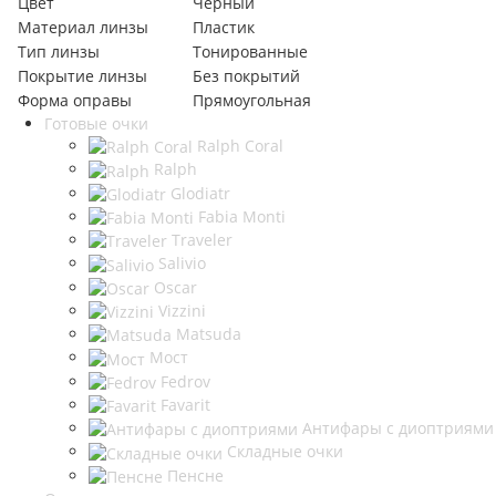
Цвет
Черный
Материал линзы
Пластик
Тип линзы
Тонированные
Покрытие линзы
Без покрытий
Форма оправы
Прямоугольная
Готовые очки
Ralph Coral
Ralph
Glodiatr
Fabia Monti
Traveler
Salivio
Oscar
Vizzini
Matsuda
Мост
Fedrov
Favarit
Антифары с диоптриями
Складные очки
Пенсне