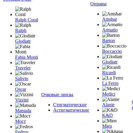
Оправы
Amshar
Ralph Coral
Armatio
Ralph
Barton
Glodiatr
Boccaccio
Fabia Monti
Glodiatr
Traveler
Ricardi
Salivio
La Ferro
Oscar
Medici
Очковые линзы
Vizzini
Стигматические
Alanie
Астигматические
Matsuda
K&D
Мост
Mien
Fedrov