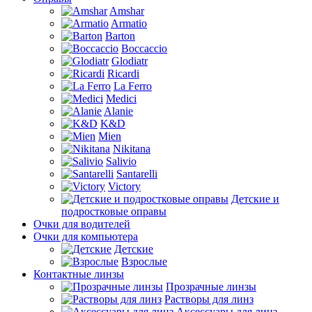
Amshar
Armatio
Barton
Boccaccio
Glodiatr
Ricardi
La Ferro
Medici
Alanie
K&D
Mien
Nikitana
Salivio
Santarelli
Victory
Детские и
подростковые оправы
Очки для водителей
Очки для компьютера
Детские
Взрослые
Контактные линзы
Прозрачные линзы
Растворы для линз
Аксессуары для линз