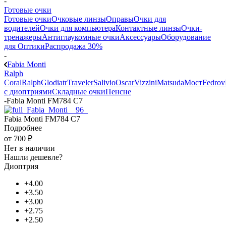
-
Готовые очки
Готовые очки
Очковые линзы
Оправы
Очки для
водителей
Очки для компьютера
Контактные линзы
Очки-
тренажеры
Антиглаукомные очки
Аксессуары
Оборудование
для Оптики
Распродажа 30%
-
Fabia Monti
Ralph
Coral
Ralph
Glodiatr
Traveler
Salivio
Oscar
Vizzini
Matsuda
Мост
Fedrov
с диоптриями
Складные очки
Пенсне
-
Fabia Monti FM784 C7
Fabia Monti FM784 C7
Подробнее
от
700 ₽
Нет в наличии
Нашли дешевле?
Диоптрия
+4.00
+3.50
+3.00
+2.75
+2.50