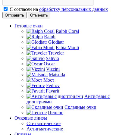
Я согласен на
обработку персональных данных
Отменить
Готовые очки
Ralph Coral
Ralph
Glodiatr
Fabia Monti
Traveler
Salivio
Oscar
Vizzini
Matsuda
Мост
Fedrov
Favarit
Антифары с
диоптриями
Складные очки
Пенсне
Очковые линзы
Стигматические
Астигматические
Оправы