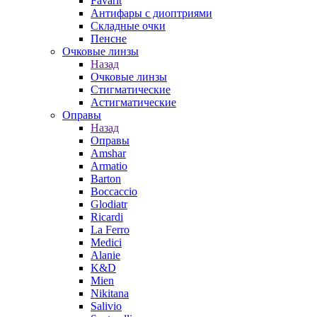
Favarit
Антифары с диоптриями
Складные очки
Пенсне
Очковые линзы
Назад
Очковые линзы
Стигматические
Астигматические
Оправы
Назад
Оправы
Amshar
Armatio
Barton
Boccaccio
Glodiatr
Ricardi
La Ferro
Medici
Alanie
K&D
Mien
Nikitana
Salivio