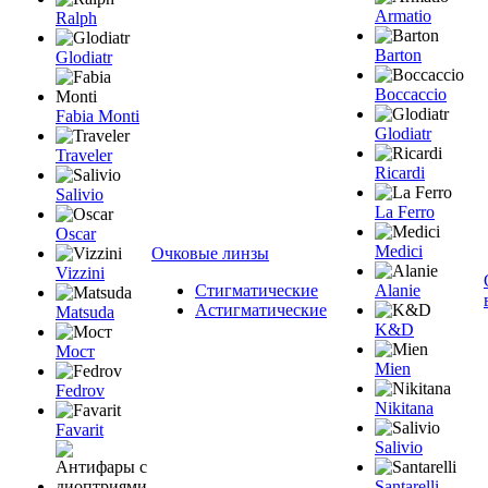
Armatio
Ralph
Barton
Glodiatr
Boccaccio
Fabia Monti
Glodiatr
Traveler
Ricardi
Salivio
La Ferro
Oscar
Medici
Очковые линзы
Vizzini
Стигматические
Alanie
Астигматические
Matsuda
K&D
Мост
Mien
Fedrov
Nikitana
Favarit
Salivio
Santarelli