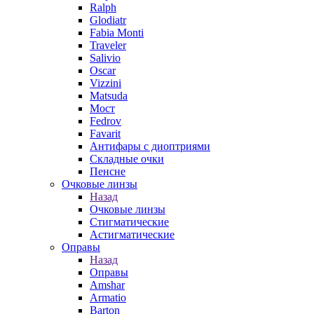
Ralph
Glodiatr
Fabia Monti
Traveler
Salivio
Oscar
Vizzini
Matsuda
Мост
Fedrov
Favarit
Антифары с диоптриями
Складные очки
Пенсне
Очковые линзы
Назад
Очковые линзы
Стигматические
Астигматические
Оправы
Назад
Оправы
Amshar
Armatio
Barton