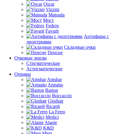
Oscar
Vizzini
Matsuda
Мост
Fedrov
Favarit
Антифары с
диоптриями
Складные очки
Пенсне
Очковые линзы
Стигматические
Астигматические
Оправы
Amshar
Armatio
Barton
Boccaccio
Glodiatr
Ricardi
La Ferro
Medici
Alanie
K&D
Mien