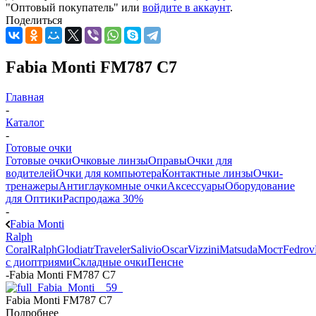
"Оптовый покупатель" или
войдите в аккаунт
.
Поделиться
Fabia Monti FM787 C7
Главная
-
Каталог
-
Готовые очки
Готовые очки
Очковые линзы
Оправы
Очки для
водителей
Очки для компьютера
Контактные линзы
Очки-
тренажеры
Антиглаукомные очки
Аксессуары
Оборудование
для Оптики
Распродажа 30%
-
Fabia Monti
Ralph
Coral
Ralph
Glodiatr
Traveler
Salivio
Oscar
Vizzini
Matsuda
Мост
Fedrov
с диоптриями
Складные очки
Пенсне
-
Fabia Monti FM787 C7
Fabia Monti FM787 C7
Подробнее