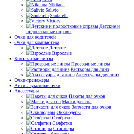
Nikitana
Salivio
Santarelli
Victory
Детские и
подростковые оправы
Очки для водителей
Очки для компьютера
Детские
Взрослые
Контактные линзы
Прозрачные линзы
Растворы для линз
Аксессуары для линз
Очки-тренажеры
Антиглаукомные очки
Аксессуары
Пакеты для очков
Маски для сна
Запчасти для очков
Окклюдеры
Отвёртки
Салфетки
Стопперы
Футляры