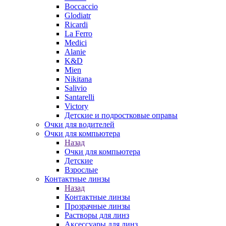
Boccaccio
Glodiatr
Ricardi
La Ferro
Medici
Alanie
K&D
Mien
Nikitana
Salivio
Santarelli
Victory
Детские и подростковые оправы
Очки для водителей
Очки для компьютера
Назад
Очки для компьютера
Детские
Взрослые
Контактные линзы
Назад
Контактные линзы
Прозрачные линзы
Растворы для линз
Аксессуары для линз