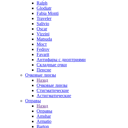
Ralph
Glodiatr
Fabia Monti
Traveler
Salivio
Oscar
Vizzini
Matsuda
Мост
Fedrov
Favarit
Антифары с диоптриями
Складные очки
Пенсне
Очковые линзы
Назад
Очковые линзы
Стигматические
Астигматические
Оправы
Назад
Оправы
Amshar
Armatio
Barton