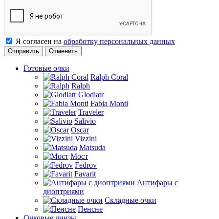
Я согласен на
обработку персональных данных
Отменить
Готовые очки
Ralph Coral
Ralph
Glodiatr
Fabia Monti
Traveler
Salivio
Oscar
Vizzini
Matsuda
Мост
Fedrov
Favarit
Антифары с
диоптриями
Складные очки
Пенсне
Очковые линзы