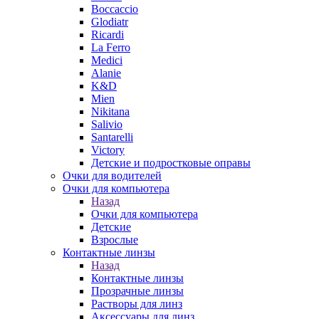
Boccaccio
Glodiatr
Ricardi
La Ferro
Medici
Alanie
K&D
Mien
Nikitana
Salivio
Santarelli
Victory
Детские и подростковые оправы
Очки для водителей
Очки для компьютера
Назад
Очки для компьютера
Детские
Взрослые
Контактные линзы
Назад
Контактные линзы
Прозрачные линзы
Растворы для линз
Аксессуары для линз