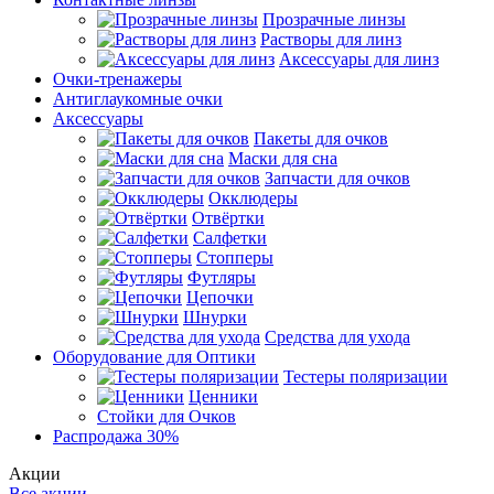
Прозрачные линзы
Растворы для линз
Аксессуары для линз
Очки-тренажеры
Антиглаукомные очки
Аксессуары
Пакеты для очков
Маски для сна
Запчасти для очков
Окклюдеры
Отвёртки
Салфетки
Стопперы
Футляры
Цепочки
Шнурки
Средства для ухода
Оборудование для Оптики
Тестеры поляризации
Ценники
Стойки для Очков
Распродажа 30%
Акции
Все акции