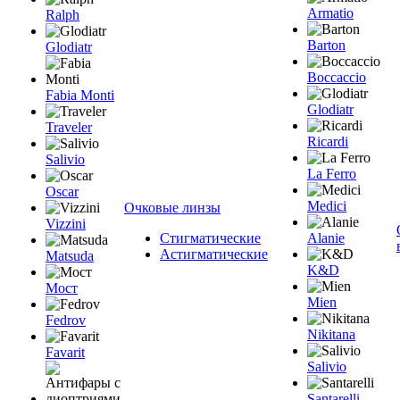
Armatio
Ralph
Barton
Glodiatr
Boccaccio
Fabia Monti
Glodiatr
Traveler
Ricardi
Salivio
La Ferro
Oscar
Medici
Очковые линзы
Vizzini
Стигматические
Alanie
Астигматические
Matsuda
K&D
Мост
Mien
Fedrov
Nikitana
Favarit
Salivio
Santarelli