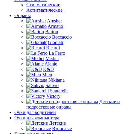
Стигматические
Астигматические
Оправы
Amshar
Armatio
Barton
Boccaccio
Glodiatr
Ricardi
La Ferro
Medici
Alanie
K&D
Mien
Nikitana
Salivio
Santarelli
Victory
Детские и
подростковые оправы
Очки для водителей
Очки для компьютера
Детские
Взрослые
Контактные линзы