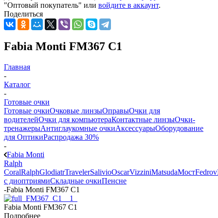
"Оптовый покупатель" или
войдите в аккаунт
.
Поделиться
Fabia Monti FM367 C1
Главная
-
Каталог
-
Готовые очки
Готовые очки
Очковые линзы
Оправы
Очки для
водителей
Очки для компьютера
Контактные линзы
Очки-
тренажеры
Антиглаукомные очки
Аксессуары
Оборудование
для Оптики
Распродажа 30%
-
Fabia Monti
Ralph
Coral
Ralph
Glodiatr
Traveler
Salivio
Oscar
Vizzini
Matsuda
Мост
Fedrov
с диоптриями
Складные очки
Пенсне
-
Fabia Monti FM367 C1
Fabia Monti FM367 C1
Подробнее