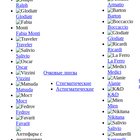
Armatio
Ralph
Barton
Glodiatr
Boccaccio
Fabia Monti
Glodiatr
Traveler
Ricardi
Salivio
La Ferro
Oscar
Medici
Очковые линзы
Vizzini
Стигматические
Alanie
Астигматические
Matsuda
K&D
Мост
Mien
Fedrov
Nikitana
Favarit
Salivio
Santarelli