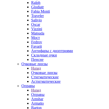
Ralph
Glodiatr
Fabia Monti
Traveler
Salivio
Oscar
Vizzini
Matsuda
Мост
Fedrov
Favarit
Антифары с диоптриями
Складные очки
Пенсне
Очковые линзы
Назад
Очковые линзы
Стигматические
Астигматические
Оправы
Назад
Оправы
Amshar
Armatio
Barton