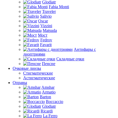
Glodiatr
Fabia Monti
Traveler
Salivio
Oscar
Vizzini
Matsuda
Мост
Fedrov
Favarit
Антифары с
диоптриями
Складные очки
Пенсне
Очковые линзы
Стигматические
Астигматические
Оправы
Amshar
Armatio
Barton
Boccaccio
Glodiatr
Ricardi
La Ferro