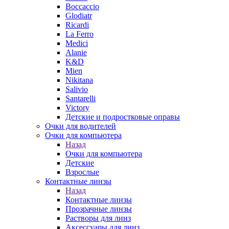
Boccaccio
Glodiatr
Ricardi
La Ferro
Medici
Alanie
K&D
Mien
Nikitana
Salivio
Santarelli
Victory
Детские и подростковые оправы
Очки для водителей
Очки для компьютера
Назад
Очки для компьютера
Детские
Взрослые
Контактные линзы
Назад
Контактные линзы
Прозрачные линзы
Растворы для линз
Аксессуары для линз