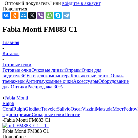
"Оптовый покупатель" или
войдите в аккаунт
.
Поделиться
Fabia Monti FM883 C1
Главная
-
Каталог
-
Готовые очки
Готовые очки
Очковые линзы
Оправы
Очки для
водителей
Очки для компьютера
Контактные линзы
Очки-
тренажеры
Антиглаукомные очки
Аксессуары
Оборудование
для Оптики
Распродажа 30%
-
Fabia Monti
Ralph
Coral
Ralph
Glodiatr
Traveler
Salivio
Oscar
Vizzini
Matsuda
Мост
Fedrov
с диоптриями
Складные очки
Пенсне
-
Fabia Monti FM883 C1
Fabia Monti FM883 C1
Подробнее