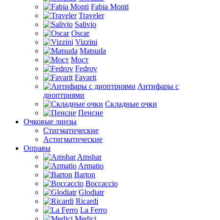
Fabia Monti
Traveler
Salivio
Oscar
Vizzini
Matsuda
Мост
Fedrov
Favarit
Антифары с
диоптриями
Складные очки
Пенсне
Очковые линзы
Стигматические
Астигматические
Оправы
Amshar
Armatio
Barton
Boccaccio
Glodiatr
Ricardi
La Ferro
Medici