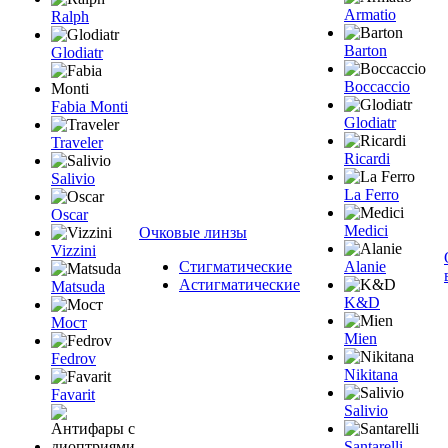
Armatio
Ralph
Barton
Glodiatr
Boccaccio
Fabia Monti
Glodiatr
Traveler
Ricardi
Salivio
La Ferro
Oscar
Medici
Очковые линзы
Vizzini
Стигматические
Alanie
Астигматические
Matsuda
K&D
Мост
Mien
Fedrov
Nikitana
Favarit
Salivio
Santarelli