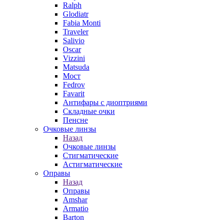
Ralph
Glodiatr
Fabia Monti
Traveler
Salivio
Oscar
Vizzini
Matsuda
Мост
Fedrov
Favarit
Антифары с диоптриями
Складные очки
Пенсне
Очковые линзы
Назад
Очковые линзы
Стигматические
Астигматические
Оправы
Назад
Оправы
Amshar
Armatio
Barton