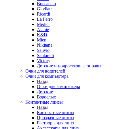
Boccaccio
Glodiatr
Ricardi
La Ferro
Medici
Alanie
K&D
Mien
Nikitana
Salivio
Santarelli
Victory
Детские и подростковые оправы
Очки для водителей
Очки для компьютера
Назад
Очки для компьютера
Детские
Взрослые
Контактные линзы
Назад
Контактные линзы
Прозрачные линзы
Растворы для линз
Аксессуары для линз