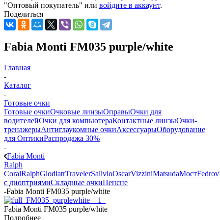
"Оптовый покупатель" или
войдите в аккаунт
.
Поделиться
Fabia Monti FM035 purple/white
Главная
-
Каталог
-
Готовые очки
Готовые очки
Очковые линзы
Оправы
Очки для
водителей
Очки для компьютера
Контактные линзы
Очки-
тренажеры
Антиглаукомные очки
Аксессуары
Оборудование
для Оптики
Распродажа 30%
-
Fabia Monti
Ralph
Coral
Ralph
Glodiatr
Traveler
Salivio
Oscar
Vizzini
Matsuda
Мост
Fedrov
с диоптриями
Складные очки
Пенсне
-
Fabia Monti FM035 purple/white
Fabia Monti FM035 purple/white
Подробнее