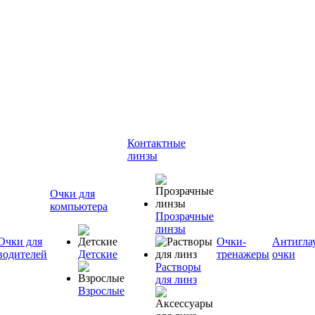
Контактные
линзы
Очки для
компьютера
Прозрачные
линзы
Очки для
Очки-
Антигла
водителей
Детские
тренажеры
очки
Растворы
для линз
Взрослые