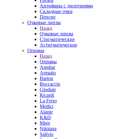
Favarit
Антифары с диоптриями
Складные очки
Пенсне
Очковые линзы
Назад
Очковые линзы
Стигматические
Астигматические
Оправы
Назад
Оправы
Amshar
Armatio
Barton
Boccaccio
Glodiatr
Ricardi
La Ferro
Medici
Alanie
K&D
Mien
Nikitana
Salivio