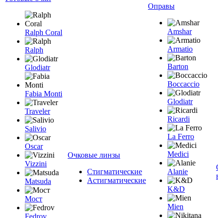
Оправы
Amshar
Ralph Coral
Armatio
Ralph
Barton
Glodiatr
Boccaccio
Fabia Monti
Glodiatr
Traveler
Ricardi
Salivio
La Ferro
Oscar
Medici
Очковые линзы
Vizzini
Стигматические
Alanie
Астигматические
Matsuda
K&D
Мост
Mien
Fedrov