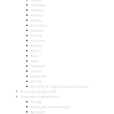
Оправы
Amshar
Armatio
Barton
Boccaccio
Glodiatr
Ricardi
La Ferro
Medici
Alanie
K&D
Mien
Nikitana
Salivio
Santarelli
Victory
Детские и подростковые оправы
Очки для водителей
Очки для компьютера
Назад
Очки для компьютера
Детские