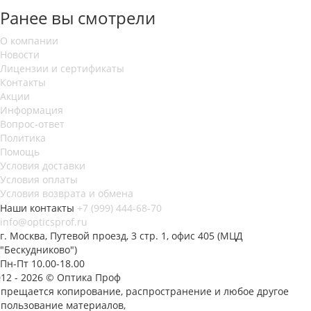
Ранее вы смотрели
О компании
Новости
Лицензии и сертификаты
Контакты
Акции
Информация
Вопрос-ответ
Политика
Помощь
Условия доставки
Условия оплаты
Условия возврата и обмена
Наши контакты
+7 (999) 444-68-70
info@opticsprof.ru
г. Москва, Путевой проезд, 3 стр. 1, офис 405 (МЦД
"Бескудниково")
Пн-Пт 10.00-18.00
012 - 2026 © Оптика Проф
апрещается копирование, распространение и любое другое
спользование материалов,