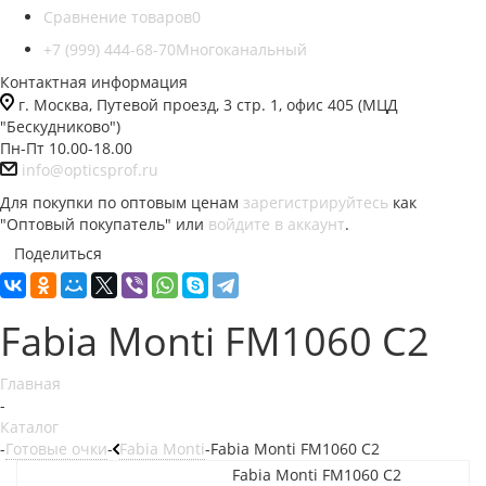
Сравнение товаров
0
+7 (999) 444-68-70
Многоканальный
Контактная информация
г. Москва, Путевой проезд, 3 стр. 1, офис 405 (МЦД
"Бескудниково")
Пн-Пт 10.00-18.00
info@opticsprof.ru
Для покупки по оптовым ценам
зарегистрируйтесь
как
"Оптовый покупатель" или
войдите в аккаунт
.
Поделиться
Fabia Monti FM1060 C2
Главная
-
Каталог
-
Готовые очки
-
Fabia Monti
-
Fabia Monti FM1060 C2
Fabia Monti FM1060 C2