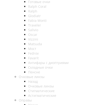
Готовые очки
Ralph Coral
Ralph
Glodiatr
Fabia Monti
Traveler
Salivio
Oscar
Vizzini
Matsuda
Мост
Fedrov
Favarit
Антифары с диоптриями
Складные очки
Пенсне
Очковые линзы
Назад
Очковые линзы
Стигматические
Астигматические
Оправы
Назад