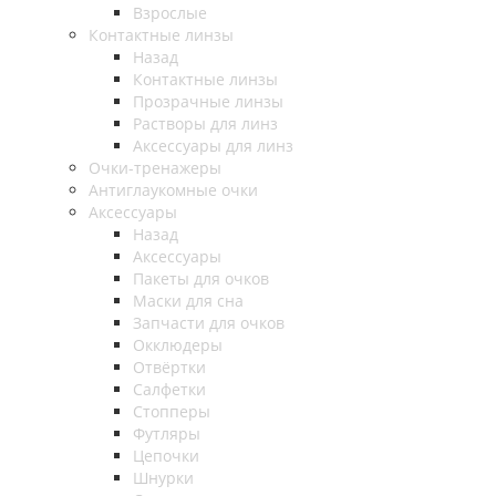
Взрослые
Контактные линзы
Назад
Контактные линзы
Прозрачные линзы
Растворы для линз
Аксессуары для линз
Очки-тренажеры
Антиглаукомные очки
Аксессуары
Назад
Аксессуары
Пакеты для очков
Маски для сна
Запчасти для очков
Окклюдеры
Отвёртки
Салфетки
Стопперы
Футляры
Цепочки
Шнурки