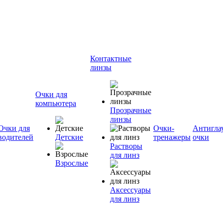
Контактные
линзы
Очки для
компьютера
Прозрачные
линзы
Очки для
Очки-
Антигла
водителей
Детские
тренажеры
очки
Растворы
для линз
Взрослые
Аксессуары
для линз