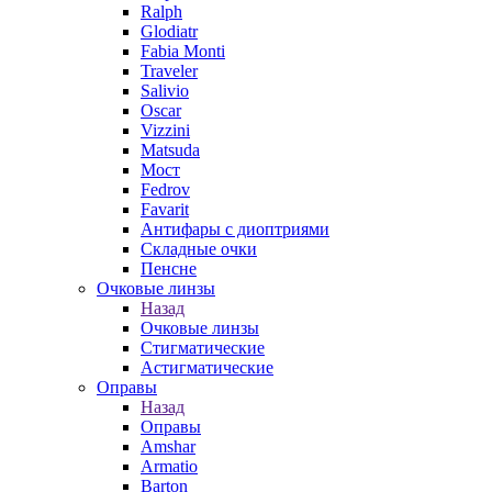
Ralph
Glodiatr
Fabia Monti
Traveler
Salivio
Oscar
Vizzini
Matsuda
Мост
Fedrov
Favarit
Антифары с диоптриями
Складные очки
Пенсне
Очковые линзы
Назад
Очковые линзы
Стигматические
Астигматические
Оправы
Назад
Оправы
Amshar
Armatio
Barton