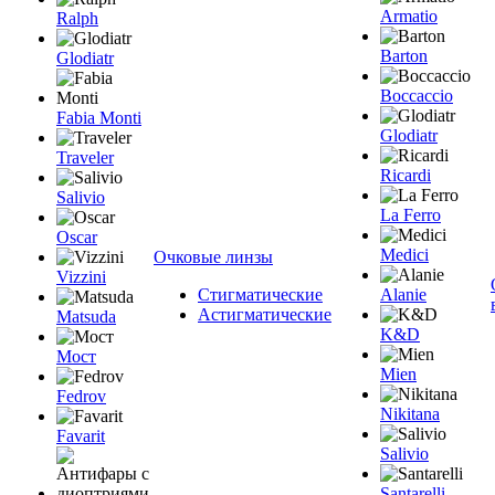
Armatio
Ralph
Barton
Glodiatr
Boccaccio
Fabia Monti
Glodiatr
Traveler
Ricardi
Salivio
La Ferro
Oscar
Medici
Очковые линзы
Vizzini
Стигматические
Alanie
Астигматические
Matsuda
K&D
Мост
Mien
Fedrov
Nikitana
Favarit
Salivio
Santarelli