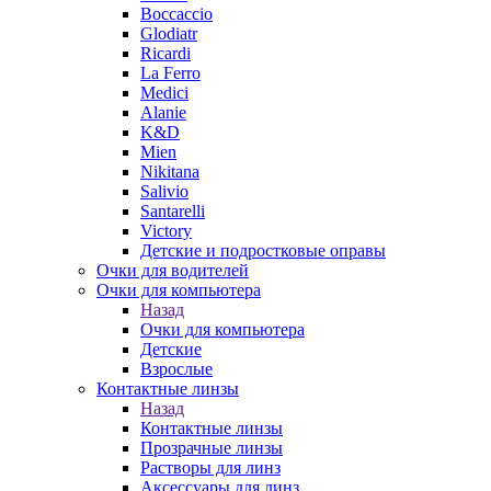
Boccaccio
Glodiatr
Ricardi
La Ferro
Medici
Alanie
K&D
Mien
Nikitana
Salivio
Santarelli
Victory
Детские и подростковые оправы
Очки для водителей
Очки для компьютера
Назад
Очки для компьютера
Детские
Взрослые
Контактные линзы
Назад
Контактные линзы
Прозрачные линзы
Растворы для линз
Аксессуары для линз