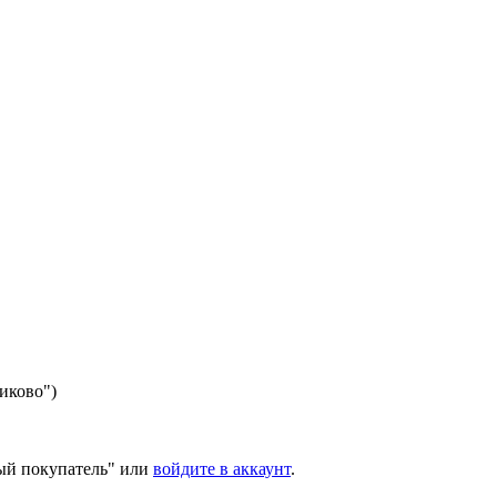
никово")
ый покупатель" или
войдите в аккаунт
.