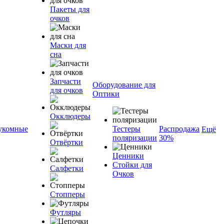
Пакеты для
очков
Маски для
сна
Запчасти
Оборудование для
для очков
Оптики
Окклюдеры
укомные
Тестеры
Распродажа
Ещё
поляризации
30%
Отвёртки
Ценники
Стойки для
Салфетки
Очков
Стопперы
Футляры