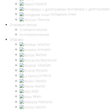
Favarit
Антифары с диоптриями
Складные очки
Пенсне
Очковые линзы
Стигматические
Астигматические
Оправы
Amshar
Armatio
Barton
Boccaccio
Glodiatr
Ricardi
La Ferro
Medici
Alanie
K&D
Mien
Nikitana
Salivio