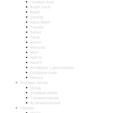
Готовые очки
Ralph Coral
Ralph
Glodiatr
Fabia Monti
Traveler
Salivio
Oscar
Vizzini
Matsuda
Мост
Fedrov
Favarit
Антифары с диоптриями
Складные очки
Пенсне
Очковые линзы
Назад
Очковые линзы
Стигматические
Астигматические
Оправы
Назад