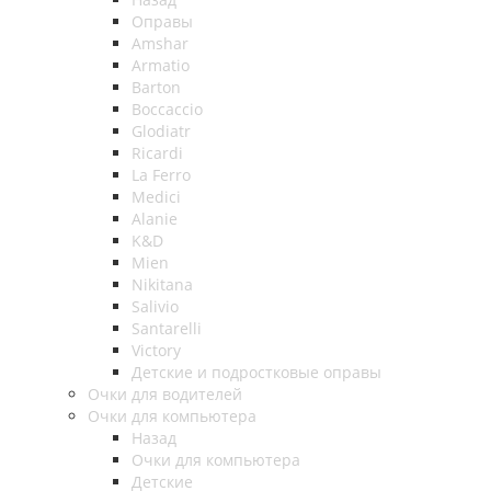
Оправы
Amshar
Armatio
Barton
Boccaccio
Glodiatr
Ricardi
La Ferro
Medici
Alanie
K&D
Mien
Nikitana
Salivio
Santarelli
Victory
Детские и подростковые оправы
Очки для водителей
Очки для компьютера
Назад
Очки для компьютера
Детские