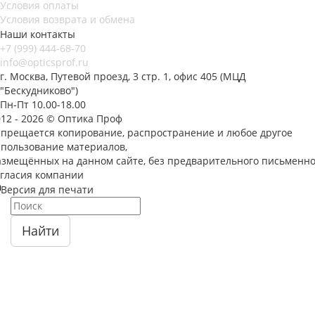
Условия оплаты
Условия возврата и обмена
Наши контакты
+7 (999) 444-68-70
info@opticsprof.ru
г. Москва, Путевой проезд, 3 стр. 1, офис 405 (МЦД
"Бескудниково")
Пн-Пт 10.00-18.00
012 - 2026 © Оптика Проф
апрещается копирование, распространение и любое другое
спользование материалов,
азмещённых на данном сайте, без предварительного письменно
огласия компании
Версия для печати
Найти