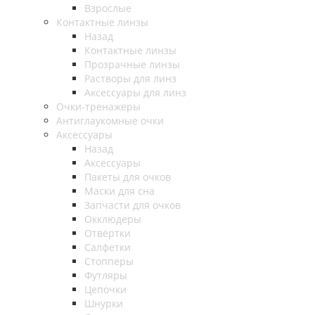
Взрослые
Контактные линзы
Назад
Контактные линзы
Прозрачные линзы
Растворы для линз
Аксессуары для линз
Очки-тренажеры
Антиглаукомные очки
Аксессуары
Назад
Аксессуары
Пакеты для очков
Маски для сна
Запчасти для очков
Окклюдеры
Отвёртки
Салфетки
Стопперы
Футляры
Цепочки
Шнурки