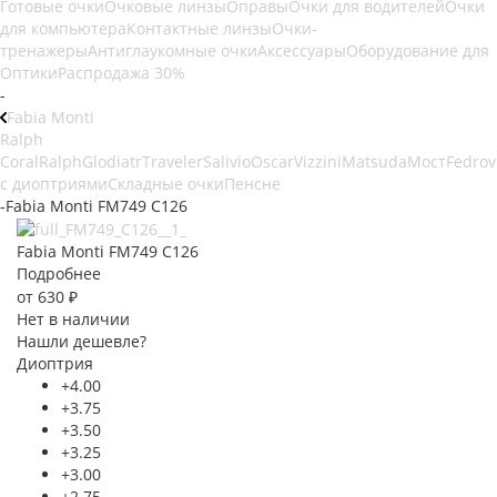
Готовые очки
Очковые линзы
Оправы
Очки для водителей
Очки
для компьютера
Контактные линзы
Очки-
тренажеры
Антиглаукомные очки
Аксессуары
Оборудование для
Оптики
Распродажа 30%
-
Fabia Monti
Ralph
Coral
Ralph
Glodiatr
Traveler
Salivio
Oscar
Vizzini
Matsuda
Мост
Fedrov
с диоптриями
Складные очки
Пенсне
-
Fabia Monti FM749 C126
Fabia Monti FM749 C126
Подробнее
от
630 ₽
Нет в наличии
Нашли дешевле?
Диоптрия
+4.00
+3.75
+3.50
+3.25
+3.00
+2.75