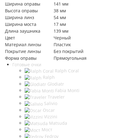
Ширина оправы
141 мм
Высота оправы
38 мм
Ширина линз
54 мм
Ширина моста
17 мм
Длина заушника
139 мм
Цвет
Черный
Материал линзы
Пластик
Покрытие линзы
Без покрытий
Форма оправы
Прямоугольная
Готовые очки
Ralph Coral
Ralph
Glodiatr
Fabia Monti
Traveler
Salivio
Oscar
Vizzini
Matsuda
Мост
Fedrov