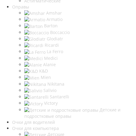
Астигматические
Оправы
Amshar
Armatio
Barton
Boccaccio
Glodiatr
Ricardi
La Ferro
Medici
Alanie
K&D
Mien
Nikitana
Salivio
Santarelli
Victory
Детские и
подростковые оправы
Очки для водителей
Очки для компьютера
Детские