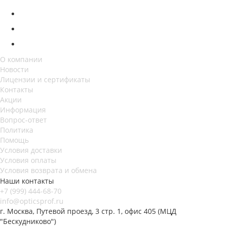
О компании
Новости
Лицензии и сертификаты
Контакты
Акции
Информация
Вопрос-ответ
Политика
Помощь
Условия доставки
Условия оплаты
Условия возврата и обмена
Наши контакты
+7 (999) 444-68-70
info@opticsprof.ru
г. Москва, Путевой проезд, 3 стр. 1, офис 405 (МЦД
"Бескудниково")