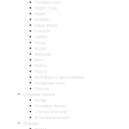
Готовые очки
Ralph Coral
Ralph
Glodiatr
Fabia Monti
Traveler
Salivio
Oscar
Vizzini
Matsuda
Мост
Fedrov
Favarit
Антифары с диоптриями
Складные очки
Пенсне
Очковые линзы
Назад
Очковые линзы
Стигматические
Астигматические
Оправы
Назад