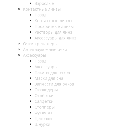
Взрослые
Контактные линзы
Назад
Контактные линзы
Прозрачные линзы
Растворы для линз
Аксессуары для линз
Очки-тренажеры
Антиглаукомные очки
Аксессуары
Назад
Аксессуары
Пакеты для очков
Маски для сна
Запчасти для очков
Окклюдеры
Отвёртки
Салфетки
Стопперы
Футляры
Цепочки
Шнурки