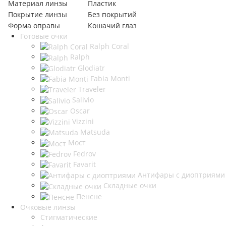
Материал линзы
Пластик
Покрытие линзы
Без покрытий
Форма оправы
Кошачий глаз
Готовые очки
Ralph Coral
Ralph
Glodiatr
Fabia Monti
Traveler
Salivio
Oscar
Vizzini
Matsuda
Мост
Fedrov
Favarit
Антифары с диоптриями
Складные очки
Пенсне
Очковые линзы
Стигматические