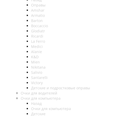
Оправы
Amshar
Armatio
Barton
Boccaccio
Glodiatr
Ricardi
La Ferro
Medici
Alanie
K&D
Mien
Nikitana
Salivio
Santarelli
Victory
Детские и подростковые оправы
Очки для водителей
Очки для компьютера
Назад
Очки для компьютера
Детские