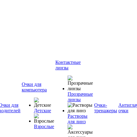
Контактные
линзы
Очки для
компьютера
Прозрачные
линзы
Очки для
Очки-
Антигла
водителей
Детские
тренажеры
очки
Растворы
для линз
Взрослые