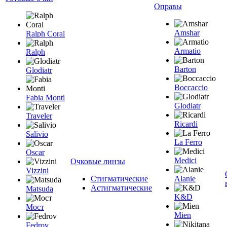
Оправы
Amshar
Ralph Coral
Armatio
Ralph
Barton
Glodiatr
Boccaccio
Fabia Monti
Glodiatr
Traveler
Ricardi
Salivio
La Ferro
Oscar
Medici
Очковые линзы
Vizzini
Стигматические
Alanie
Астигматические
Matsuda
K&D
Мост
Mien
Fedrov