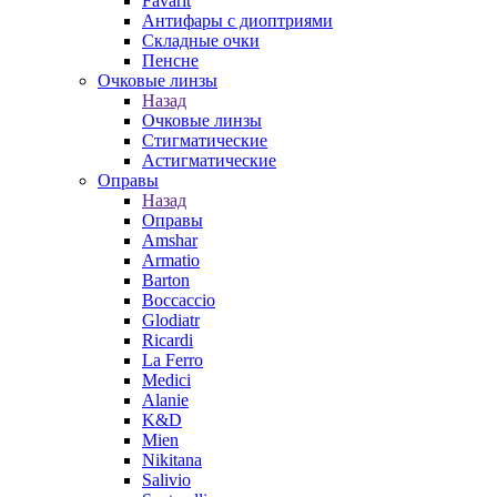
Favarit
Антифары с диоптриями
Складные очки
Пенсне
Очковые линзы
Назад
Очковые линзы
Стигматические
Астигматические
Оправы
Назад
Оправы
Amshar
Armatio
Barton
Boccaccio
Glodiatr
Ricardi
La Ferro
Medici
Alanie
K&D
Mien
Nikitana
Salivio