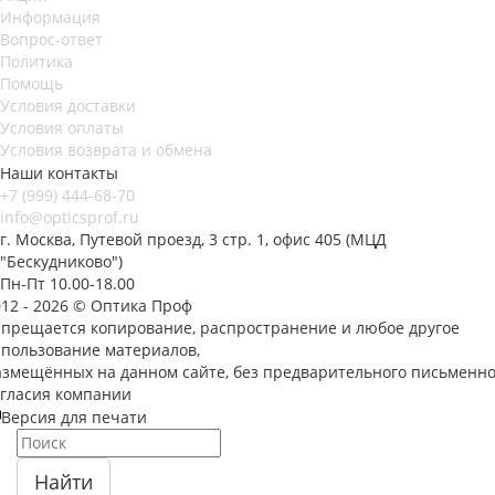
Информация
Вопрос-ответ
Политика
Помощь
Условия доставки
Условия оплаты
Условия возврата и обмена
Наши контакты
+7 (999) 444-68-70
info@opticsprof.ru
г. Москва, Путевой проезд, 3 стр. 1, офис 405 (МЦД
"Бескудниково")
Пн-Пт 10.00-18.00
012 - 2026 © Оптика Проф
апрещается копирование, распространение и любое другое
спользование материалов,
азмещённых на данном сайте, без предварительного письменно
огласия компании
Версия для печати
Найти