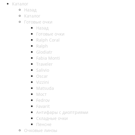
Каталог
Назад
Каталог
Готовые очки
Назад
Готовые очки
Ralph Coral
Ralph
Glodiatr
Fabia Monti
Traveler
Salivio
Oscar
Vizzini
Matsuda
Мост
Fedrov
Favarit
Антифары с диоптриями
Складные очки
Пенсне
Очковые линзы