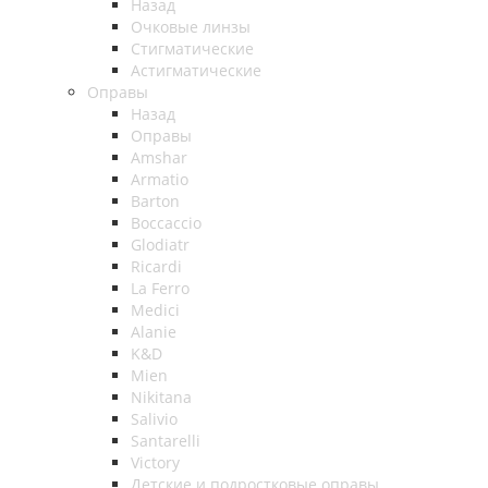
Назад
Очковые линзы
Стигматические
Астигматические
Оправы
Назад
Оправы
Amshar
Armatio
Barton
Boccaccio
Glodiatr
Ricardi
La Ferro
Medici
Alanie
K&D
Mien
Nikitana
Salivio
Santarelli
Victory
Детские и подростковые оправы