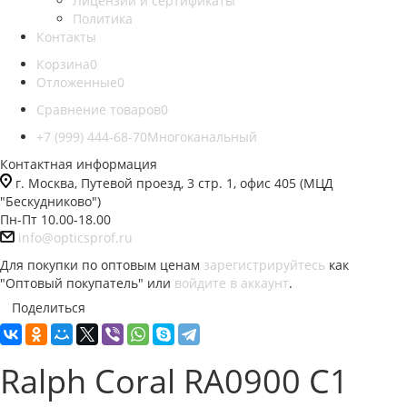
Лицензии и сертификаты
Политика
Контакты
Корзина
0
Отложенные
0
Сравнение товаров
0
+7 (999) 444-68-70
Многоканальный
Контактная информация
г. Москва, Путевой проезд, 3 стр. 1, офис 405 (МЦД
"Бескудниково")
Пн-Пт 10.00-18.00
info@opticsprof.ru
Для покупки по оптовым ценам
зарегистрируйтесь
как
"Оптовый покупатель" или
войдите в аккаунт
.
Поделиться
Ralph Coral RA0900 C1