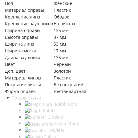
Пол
Женские
Материал оправы
Пластик
Крепление линз
Ободок
Крепление заушников
На винтах
Ширина оправы
135 мм
Высота оправы
37 мм
Ширина линз
53 мм
Ширина моста
17 мм
Длина заушника
135 мм
Цвет
Черный
Доп. цвет
Золотой
Материал линзы
Пластик
Покрытие линзы
Без покрытий
Форма оправы
Нестандартная
Готовые очки
Ralph Coral
Ralph
Glodiatr
Fabia Monti
Traveler
Salivio