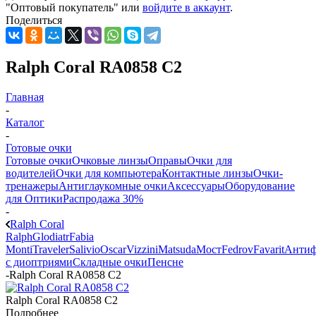
"Оптовый покупатель" или
войдите в аккаунт
.
Поделиться
Ralph Coral RA0858 C2
Главная
-
Каталог
-
Готовые очки
Готовые очки
Очковые линзы
Оправы
Очки для
водителей
Очки для компьютера
Контактные линзы
Очки-
тренажеры
Антиглаукомные очки
Аксессуары
Оборудование
для Оптики
Распродажа 30%
-
Ralph Coral
Ralph
Glodiatr
Fabia
Monti
Traveler
Salivio
Oscar
Vizzini
Matsuda
Мост
Fedrov
Favarit
Анти
с диоптриями
Складные очки
Пенсне
-
Ralph Coral RA0858 C2
Ralph Coral RA0858 C2
Подробнее