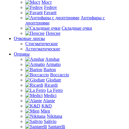
Мост
Fedrov
Favarit
Антифары с
диоптриями
Складные очки
Пенсне
Очковые линзы
Стигматические
Астигматические
Оправы
Amshar
Armatio
Barton
Boccaccio
Glodiatr
Ricardi
La Ferro
Medici
Alanie
K&D
Mien
Nikitana
Salivio
Santarelli