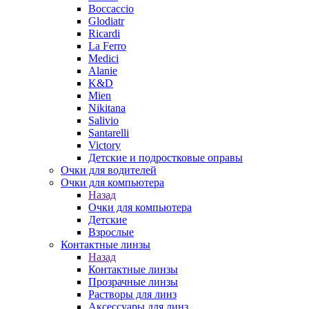
Boccaccio
Glodiatr
Ricardi
La Ferro
Medici
Alanie
K&D
Mien
Nikitana
Salivio
Santarelli
Victory
Детские и подростковые оправы
Очки для водителей
Очки для компьютера
Назад
Очки для компьютера
Детские
Взрослые
Контактные линзы
Назад
Контактные линзы
Прозрачные линзы
Растворы для линз
Аксессуары для линз