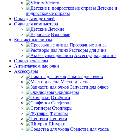
Victory
Детские и
подростковые оправы
Очки для водителей
Очки для компьютера
Детские
Взрослые
Контактные линзы
Прозрачные линзы
Растворы для линз
Аксессуары для линз
Очки-тренажеры
Антиглаукомные очки
Аксессуары
Пакеты для очков
Маски для сна
Запчасти для очков
Окклюдеры
Отвёртки
Салфетки
Стопперы
Футляры
Цепочки
Шнурки
Средства для ухода