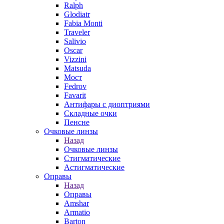
Ralph
Glodiatr
Fabia Monti
Traveler
Salivio
Oscar
Vizzini
Matsuda
Мост
Fedrov
Favarit
Антифары с диоптриями
Складные очки
Пенсне
Очковые линзы
Назад
Очковые линзы
Стигматические
Астигматические
Оправы
Назад
Оправы
Amshar
Armatio
Barton