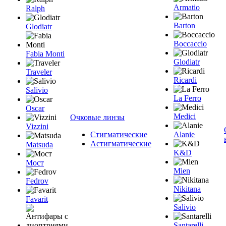
Armatio
Ralph
Barton
Glodiatr
Boccaccio
Fabia Monti
Glodiatr
Traveler
Ricardi
Salivio
La Ferro
Oscar
Medici
Очковые линзы
Vizzini
Стигматические
Alanie
Астигматические
Matsuda
K&D
Мост
Mien
Fedrov
Nikitana
Favarit
Salivio
Santarelli