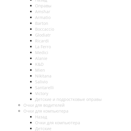
Оправы
Amshar
Armatio
Barton
Boccaccio
Glodiatr
Ricardi
La Ferro
Medici
Alanie
K&D
Mien
Nikitana
Salivio
Santarelli
Victory
Детские и подростковые оправы
Очки для водителей
Очки для компьютера
Назад
Очки для компьютера
Детские