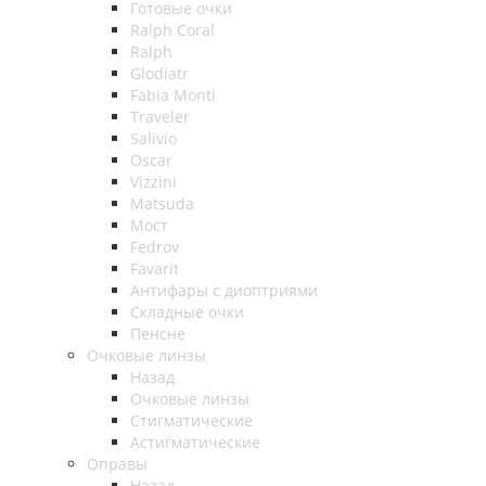
Готовые очки
Ralph Coral
Ralph
Glodiatr
Fabia Monti
Traveler
Salivio
Oscar
Vizzini
Matsuda
Мост
Fedrov
Favarit
Антифары с диоптриями
Складные очки
Пенсне
Очковые линзы
Назад
Очковые линзы
Стигматические
Астигматические
Оправы
Назад