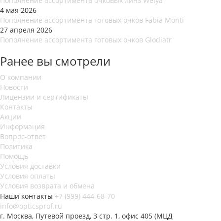
Пополнение ассортимента очковых линз Weiya
4 мая 2026
Пополнение ассортимента готовых очков Fabia Monti
27 апреля 2026
Пополнение ассортимента готовых очков Glodiatr
Ранее вы смотрели
О компании
Новости
Лицензии и сертификаты
Контакты
Акции
Информация
Вопрос-ответ
Политика
Помощь
Условия доставки
Условия оплаты
Условия возврата и обмена
Наши контакты
+7 (999) 444-68-70
info@opticsprof.ru
г. Москва, Путевой проезд, 3 стр. 1, офис 405 (МЦД