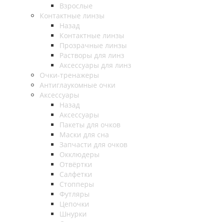
Взрослые
Контактные линзы
Назад
Контактные линзы
Прозрачные линзы
Растворы для линз
Аксессуары для линз
Очки-тренажеры
Антиглаукомные очки
Аксессуары
Назад
Аксессуары
Пакеты для очков
Маски для сна
Запчасти для очков
Окклюдеры
Отвёртки
Салфетки
Стопперы
Футляры
Цепочки
Шнурки