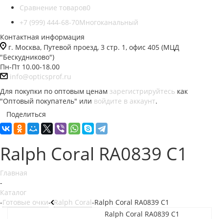
Сравнение товаров
0
+7 (999) 444-68-70
Многоканальный
Контактная информация
г. Москва, Путевой проезд, 3 стр. 1, офис 405 (МЦД
"Бескудниково")
Пн-Пт 10.00-18.00
info@opticsprof.ru
Для покупки по оптовым ценам
зарегистрируйтесь
как
"Оптовый покупатель" или
войдите в аккаунт
.
Поделиться
Ralph Coral RA0839 C1
Главная
-
Каталог
-
Готовые очки
-
Ralph Coral
-
Ralph Coral RA0839 C1
Ralph Coral RA0839 C1