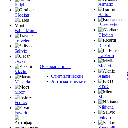
Armatio
Ralph
Barton
Glodiatr
Boccaccio
Fabia Monti
Glodiatr
Traveler
Ricardi
Salivio
La Ferro
Oscar
Medici
Очковые линзы
Vizzini
Стигматические
Alanie
Астигматические
Matsuda
K&D
Мост
Mien
Fedrov
Nikitana
Favarit
Salivio
Santarelli