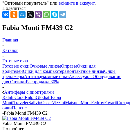
"Оптовый покупатель" или
войдите в аккаунт
.
Поделиться
Fabia Monti FM439 C2
Главная
-
Каталог
-
Готовые очки
Готовые очки
Очковые линзы
Оправы
Очки для
водителей
Очки для компьютера
Контактные линзы
Очки-
тренажеры
Антиглаукомные очки
Аксессуары
Оборудование
для Оптики
Распродажа 30%
-
Антифары с диоптриями
Ralph Coral
Ralph
Glodiatr
Fabia
Monti
Traveler
Salivio
Oscar
Vizzini
Matsuda
Мост
Fedrov
Favarit
Склад
очки
Пенсне
-
Fabia Monti FM439 C2
Fabia Monti FM439 C2
Подробнее