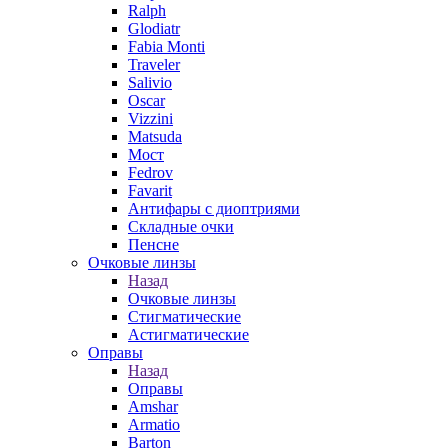
Ralph
Glodiatr
Fabia Monti
Traveler
Salivio
Oscar
Vizzini
Matsuda
Мост
Fedrov
Favarit
Антифары с диоптриями
Складные очки
Пенсне
Очковые линзы
Назад
Очковые линзы
Стигматические
Астигматические
Оправы
Назад
Оправы
Amshar
Armatio
Barton