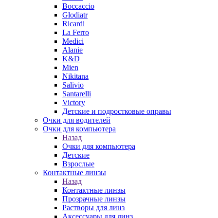
Boccaccio
Glodiatr
Ricardi
La Ferro
Medici
Alanie
K&D
Mien
Nikitana
Salivio
Santarelli
Victory
Детские и подростковые оправы
Очки для водителей
Очки для компьютера
Назад
Очки для компьютера
Детские
Взрослые
Контактные линзы
Назад
Контактные линзы
Прозрачные линзы
Растворы для линз
Аксессуары для линз