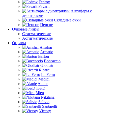
Fedrov
Favarit
Антифары с
диоптриями
Складные очки
Пенсне
Очковые линзы
Стигматические
Астигматические
Оправы
Amshar
Armatio
Barton
Boccaccio
Glodiatr
Ricardi
La Ferro
Medici
Alanie
K&D
Mien
Nikitana
Salivio
Santarelli
Victory