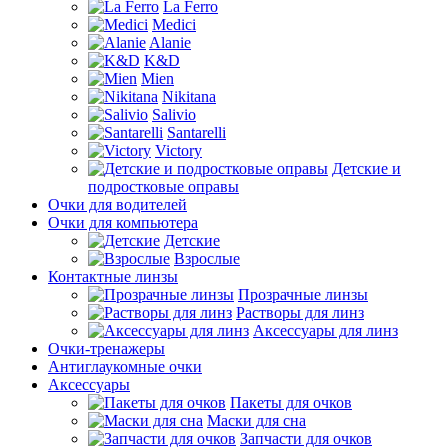
La Ferro
Medici
Alanie
K&D
Mien
Nikitana
Salivio
Santarelli
Victory
Детские и
подростковые оправы
Очки для водителей
Очки для компьютера
Детские
Взрослые
Контактные линзы
Прозрачные линзы
Растворы для линз
Аксессуары для линз
Очки-тренажеры
Антиглаукомные очки
Аксессуары
Пакеты для очков
Маски для сна
Запчасти для очков