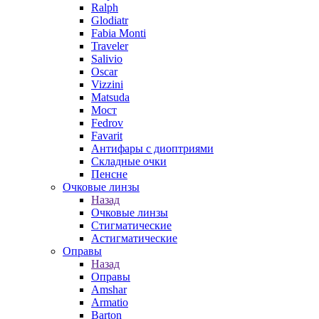
Ralph
Glodiatr
Fabia Monti
Traveler
Salivio
Oscar
Vizzini
Matsuda
Мост
Fedrov
Favarit
Антифары с диоптриями
Складные очки
Пенсне
Очковые линзы
Назад
Очковые линзы
Стигматические
Астигматические
Оправы
Назад
Оправы
Amshar
Armatio
Barton