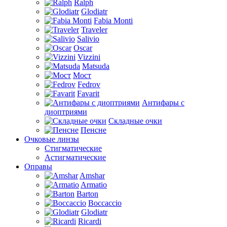
Ralph
Glodiatr
Fabia Monti
Traveler
Salivio
Oscar
Vizzini
Matsuda
Мост
Fedrov
Favarit
Антифары с
диоптриями
Складные очки
Пенсне
Очковые линзы
Стигматические
Астигматические
Оправы
Amshar
Armatio
Barton
Boccaccio
Glodiatr
Ricardi