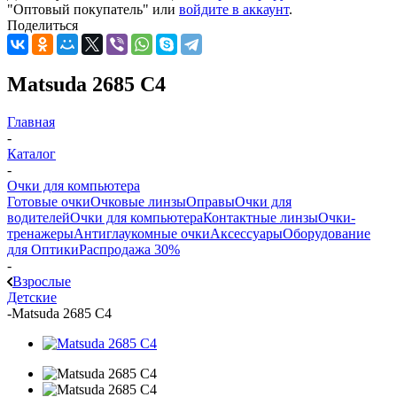
"Оптовый покупатель" или
войдите в аккаунт
.
Поделиться
Matsuda 2685 C4
Главная
-
Каталог
-
Очки для компьютера
Готовые очки
Очковые линзы
Оправы
Очки для
водителей
Очки для компьютера
Контактные линзы
Очки-
тренажеры
Антиглаукомные очки
Аксессуары
Оборудование
для Оптики
Распродажа 30%
-
Взрослые
Детские
-
Matsuda 2685 C4