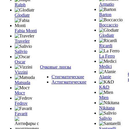
Armatio
Ralph
Barton
Glodiatr
Boccaccio
Fabia Monti
Glodiatr
Traveler
Ricardi
Salivio
La Ferro
Oscar
Medici
Очковые линзы
Vizzini
Стигматические
Alanie
Астигматические
Matsuda
K&D
Мост
Mien
Fedrov
Nikitana
Favarit
Salivio
Santarelli