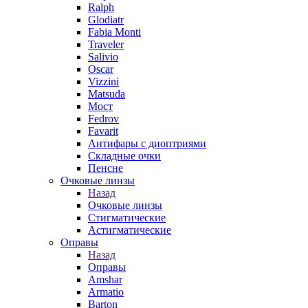
Ralph
Glodiatr
Fabia Monti
Traveler
Salivio
Oscar
Vizzini
Matsuda
Мост
Fedrov
Favarit
Антифары с диоптриями
Складные очки
Пенсне
Очковые линзы
Назад
Очковые линзы
Стигматические
Астигматические
Оправы
Назад
Оправы
Amshar
Armatio
Barton