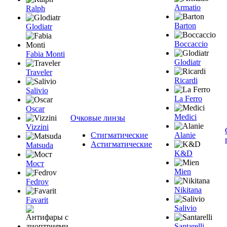
Armatio
Ralph
Barton
Glodiatr
Boccaccio
Fabia Monti
Glodiatr
Traveler
Ricardi
Salivio
La Ferro
Oscar
Medici
Очковые линзы
Vizzini
Стигматические
Alanie
Астигматические
Matsuda
K&D
Мост
Mien
Fedrov
Nikitana
Favarit
Salivio
Santarelli