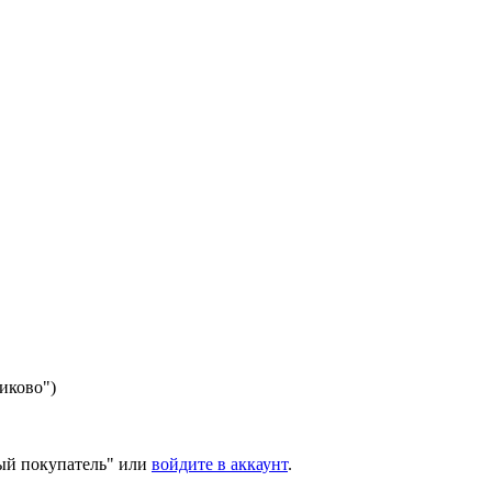
никово")
ый покупатель" или
войдите в аккаунт
.