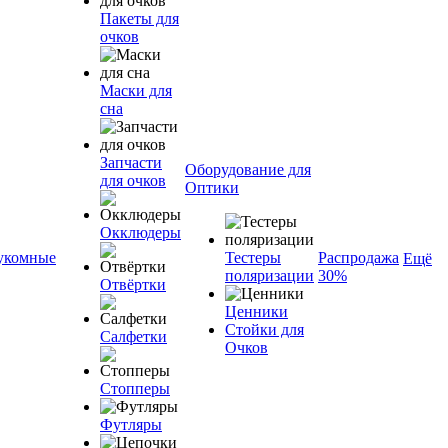
Пакеты для
очков
Маски для
сна
Запчасти
Оборудование для
для очков
Оптики
Окклюдеры
укомные
Тестеры
Распродажа
Ещё
поляризации
30%
Отвёртки
Ценники
Стойки для
Салфетки
Очков
Стопперы
Футляры