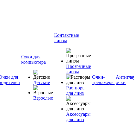
Контактные
линзы
Очки для
компьютера
Прозрачные
линзы
Очки для
Очки-
Антигла
водителей
Детские
тренажеры
очки
Растворы
для линз
Взрослые
Аксессуары
для линз