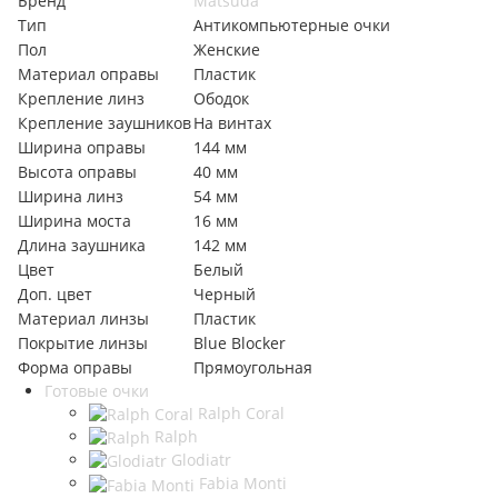
Бренд
Matsuda
Тип
Антикомпьютерные очки
Пол
Женские
Материал оправы
Пластик
Крепление линз
Ободок
Крепление заушников
На винтах
Ширина оправы
144 мм
Высота оправы
40 мм
Ширина линз
54 мм
Ширина моста
16 мм
Длина заушника
142 мм
Цвет
Белый
Доп. цвет
Черный
Материал линзы
Пластик
Покрытие линзы
Blue Blocker
Форма оправы
Прямоугольная
Готовые очки
Ralph Coral
Ralph
Glodiatr
Fabia Monti