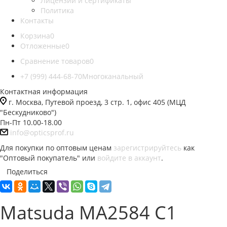
Лицензии и сертификаты
Политика
Контакты
Корзина
0
Отложенные
0
Сравнение товаров
0
+7 (999) 444-68-70
Многоканальный
Контактная информация
г. Москва, Путевой проезд, 3 стр. 1, офис 405 (МЦД
"Бескудниково")
Пн-Пт 10.00-18.00
info@opticsprof.ru
Для покупки по оптовым ценам
зарегистрируйтесь
как
"Оптовый покупатель" или
войдите в аккаунт
.
Поделиться
Matsuda MA2584 C1