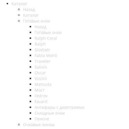
Каталог
Назад
Каталог
Готовые очки
Назад
Готовые очки
Ralph Coral
Ralph
Glodiatr
Fabia Monti
Traveler
Salivio
Oscar
Vizzini
Matsuda
Мост
Fedrov
Favarit
Антифары с диоптриями
Складные очки
Пенсне
Очковые линзы