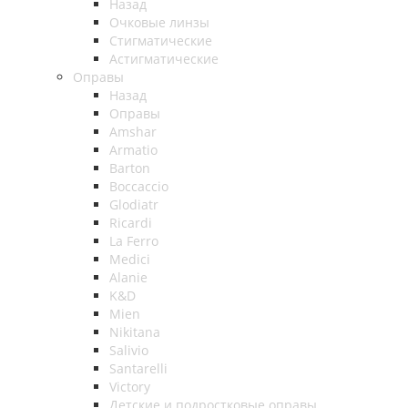
Назад
Очковые линзы
Стигматические
Астигматические
Оправы
Назад
Оправы
Amshar
Armatio
Barton
Boccaccio
Glodiatr
Ricardi
La Ferro
Medici
Alanie
K&D
Mien
Nikitana
Salivio
Santarelli
Victory
Детские и подростковые оправы