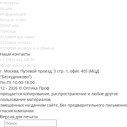
Контакты
Акции
Информация
Вопрос-ответ
Политика
Помощь
Условия доставки
Условия оплаты
Условия возврата и обмена
Наши контакты
+7 (999) 444-68-70
info@opticsprof.ru
г. Москва, Путевой проезд, 3 стр. 1, офис 405 (МЦД
"Бескудниково")
Пн-Пт 10.00-18.00
012 - 2026 © Оптика Проф
апрещается копирование, распространение и любое другое
спользование материалов,
азмещённых на данном сайте, без предварительного письменно
огласия компании
Версия для печати