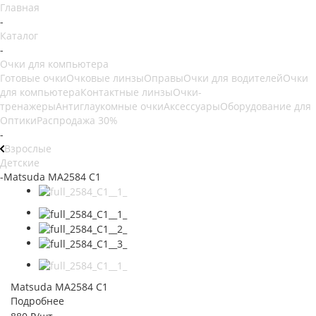
Главная
-
Каталог
-
Очки для компьютера
Готовые очки
Очковые линзы
Оправы
Очки для водителей
Очки
для компьютера
Контактные линзы
Очки-
тренажеры
Антиглаукомные очки
Аксессуары
Оборудование для
Оптики
Распродажа 30%
-
Взрослые
Детские
-
Matsuda MA2584 C1
Matsuda MA2584 C1
Подробнее