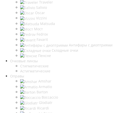
Traveler
Salivio
Oscar
Vizzini
Matsuda
Мост
Fedrov
Favarit
Антифары с диоптриями
Складные очки
Пенсне
Очковые линзы
Стигматические
Астигматические
Оправы
Amshar
Armatio
Barton
Boccaccio
Glodiatr
Ricardi