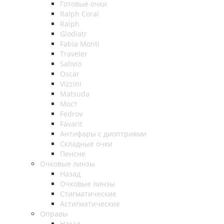
Готовые очки
Ralph Coral
Ralph
Glodiatr
Fabia Monti
Traveler
Salivio
Oscar
Vizzini
Matsuda
Мост
Fedrov
Favarit
Антифары с диоптриями
Складные очки
Пенсне
Очковые линзы
Назад
Очковые линзы
Стигматические
Астигматические
Оправы
Назад