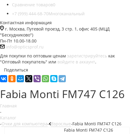
Сравнение товаров
0
+7 (999) 444-68-70
Многоканальный
Контактная информация
г. Москва, Путевой проезд, 3 стр. 1, офис 405 (МЦД
"Бескудниково")
Пн-Пт 10.00-18.00
info@opticsprof.ru
Для покупки по оптовым ценам
зарегистрируйтесь
как
"Оптовый покупатель" или
войдите в аккаунт
.
Поделиться
Fabia Monti FM747 C126
Главная
-
Каталог
-
Очки для компьютера
-
Взрослые
-
Fabia Monti FM747 C126
Fabia Monti FM747 C126