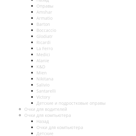
Оправы
Amshar
Armatio
Barton
Boccaccio
Glodiatr
Ricardi
La Ferro
Medici
Alanie
K&D
Mien
Nikitana
Salivio
Santarelli
Victory
Детские и подростковые оправы
Очки для водителей
Очки для компьютера
Назад
Очки для компьютера
Детские