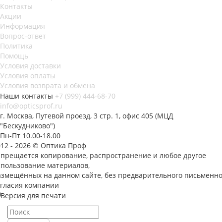
Контакты
Акции
Информация
Вопрос-ответ
Политика
Помощь
Условия доставки
Условия оплаты
Условия возврата и обмена
Наши контакты
+7 (999) 444-68-70
info@opticsprof.ru
г. Москва, Путевой проезд, 3 стр. 1, офис 405 (МЦД
"Бескудниково")
Пн-Пт 10.00-18.00
012 - 2026 © Оптика Проф
апрещается копирование, распространение и любое другое
спользование материалов,
азмещённых на данном сайте, без предварительного письменно
огласия компании
Версия для печати