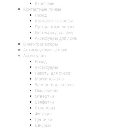
Взрослые
Контактные линзы
Назад
Контактные линзы
Прозрачные линзы
Растворы для линз
Аксессуары для линз
Очки-тренажеры
Антиглаукомные очки
Аксессуары
Назад
Аксессуары
Пакеты для очков
Маски для сна
Запчасти для очков
Окклюдеры
Отвёртки
Салфетки
Стопперы
Футляры
Цепочки
Шнурки