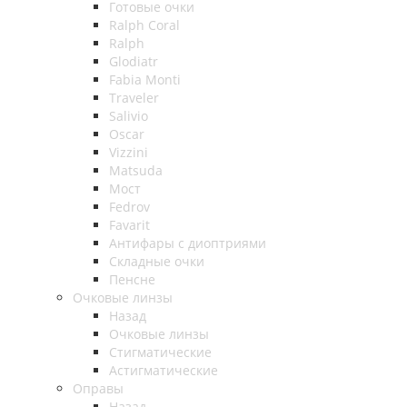
Готовые очки
Ralph Coral
Ralph
Glodiatr
Fabia Monti
Traveler
Salivio
Oscar
Vizzini
Matsuda
Мост
Fedrov
Favarit
Антифары с диоптриями
Складные очки
Пенсне
Очковые линзы
Назад
Очковые линзы
Стигматические
Астигматические
Оправы
Назад