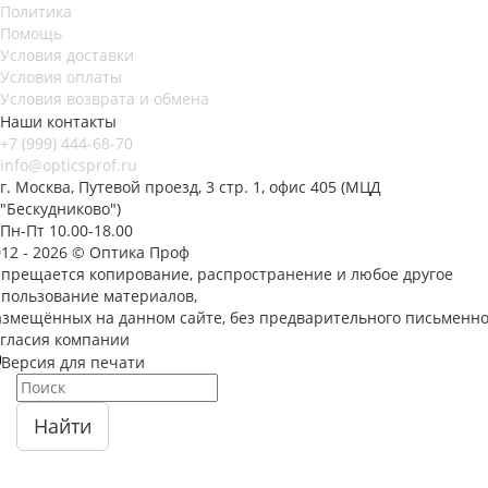
Политика
Помощь
Условия доставки
Условия оплаты
Условия возврата и обмена
Наши контакты
+7 (999) 444-68-70
info@opticsprof.ru
г. Москва, Путевой проезд, 3 стр. 1, офис 405 (МЦД
"Бескудниково")
Пн-Пт 10.00-18.00
012 - 2026 © Оптика Проф
апрещается копирование, распространение и любое другое
спользование материалов,
азмещённых на данном сайте, без предварительного письменно
огласия компании
Версия для печати
Найти