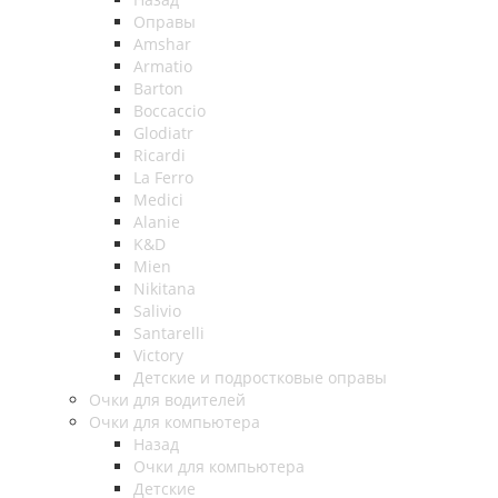
Оправы
Amshar
Armatio
Barton
Boccaccio
Glodiatr
Ricardi
La Ferro
Medici
Alanie
K&D
Mien
Nikitana
Salivio
Santarelli
Victory
Детские и подростковые оправы
Очки для водителей
Очки для компьютера
Назад
Очки для компьютера
Детские