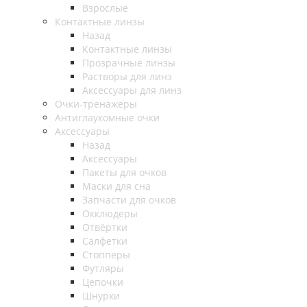
Взрослые
Контактные линзы
Назад
Контактные линзы
Прозрачные линзы
Растворы для линз
Аксессуары для линз
Очки-тренажеры
Антиглаукомные очки
Аксессуары
Назад
Аксессуары
Пакеты для очков
Маски для сна
Запчасти для очков
Окклюдеры
Отвёртки
Салфетки
Стопперы
Футляры
Цепочки
Шнурки