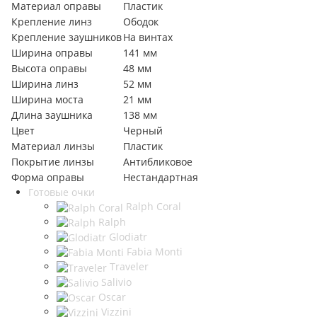
Материал оправы
Пластик
Крепление линз
Ободок
Крепление заушников
На винтах
Ширина оправы
141 мм
Высота оправы
48 мм
Ширина линз
52 мм
Ширина моста
21 мм
Длина заушника
138 мм
Цвет
Черный
Материал линзы
Пластик
Покрытие линзы
Антибликовое
Форма оправы
Нестандартная
Готовые очки
Ralph Coral
Ralph
Glodiatr
Fabia Monti
Traveler
Salivio
Oscar
Vizzini