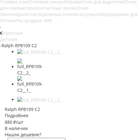
Готовые очки
Очковые линзы
Оправы
Очки для водителей
Очки
для компьютера
Контактные линзы
Очки-
тренажеры
Антиглаукомные очки
Аксессуары
Оборудование для
Оптики
Распродажа 30%
-
Взрослые
Детские
-
Ralph RP8109 C2
Ralph RP8109 C2
Подробнее
880
₽
/шт
В наличии
Нашли дешевле?