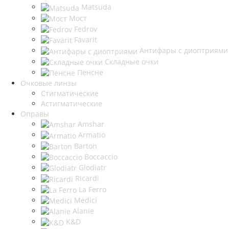
Matsuda
Мост
Fedrov
Favarit
Антифары с диоптриями
Складные очки
Пенсне
Очковые линзы
Стигматические
Астигматические
Оправы
Amshar
Armatio
Barton
Boccaccio
Glodiatr
Ricardi
La Ferro
Medici
Alanie
K&D